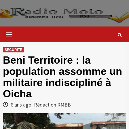
Skip
to
content
Primary
Menu
SECURITE
Beni Territoire : la
population assomme un
militaire indiscipliné à
Oicha
6 ans ago
Rédaction RMBB