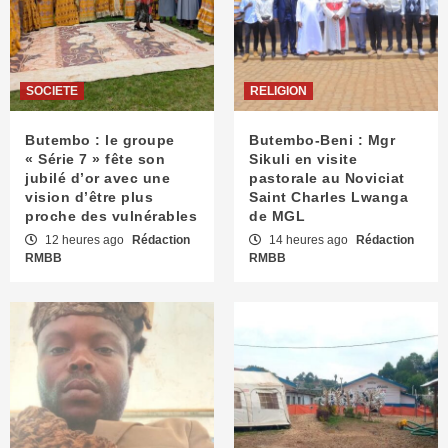
SOCIETE
RELIGION
Butembo : le groupe
Butembo-Beni : Mgr
« Série 7 » fête son
Sikuli en visite
jubilé d’or avec une
pastorale au Noviciat
vision d’être plus
Saint Charles Lwanga
proche des vulnérables
de MGL
12 heures ago
Rédaction
14 heures ago
Rédaction
RMBB
RMBB