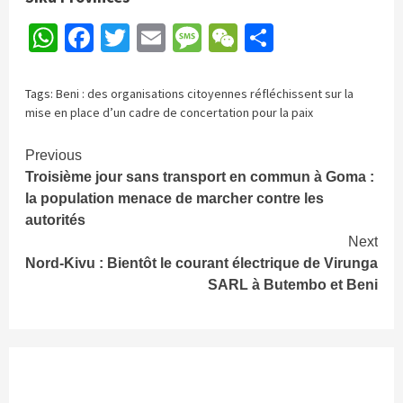
WhatsApp
Facebook
Twitter
Email
Message
WeChat
Partager
Tags:
Beni : des organisations citoyennes réfléchissent sur la
mise en place d’un cadre de concertation pour la paix
Continue
Previous
Troisième jour sans transport en commun à Goma :
Reading
la population menace de marcher contre les
autorités
Next
Nord-Kivu : Bientôt le courant électrique de Virunga
SARL à Butembo et Beni