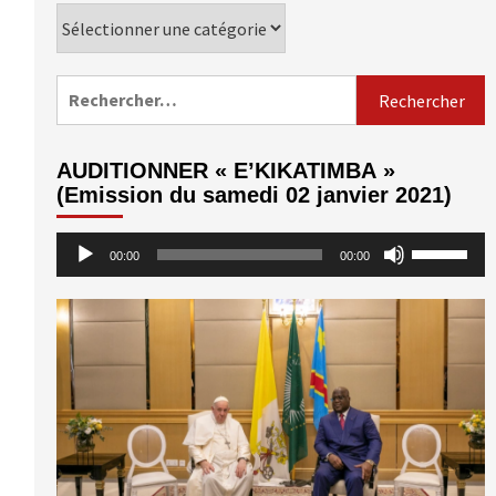
Catégories
Rechercher :
AUDITIONNER « E’KIKATIMBA »
(Emission du samedi 02 janvier 2021)
Lecteur
Utilisez
00:00
00:00
audio
les
flèches
haut/bas
pour
augmenter
ou
diminuer
le
volume.