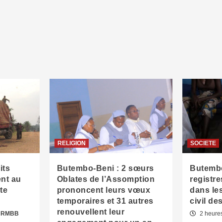
RELIGION
SOCIETE
its
Butembo-Beni : 2 sœurs
Butembo
ent au
Oblates de l’Assomption
registr
te
prononcent leurs vœux
dans les
temporaires et 31 autres
civil d
renouvellent leur
n RMBB
2 heure