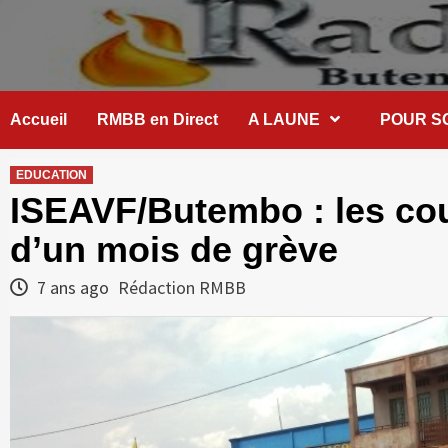
Skip
to
content
Accueil
RMBB en Direct
A LAUNE
POUR S
EDUCATION
ISEAVF/Butembo : les cou
d’un mois de grève
7 ans ago
Rédaction RMBB