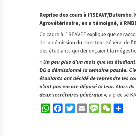
Reprise des cours à l’ISEAVF/Butembo.
Agrovétérinaire, en a témoigné, à RMB
Ce cadre à l’ISEAVEF explique que ce rac
de la démission du Directeur Général de 
des étudiants qui dénonçaient la mégestio
« Un peu plus d’un mois que les étudiant
DG a démissionné la semaine passée. C’es
étudiants ont décidé de reprendre les c
n’ont pas encore déposé la leur. Alors i
deux secrétaires généraux »,
a précisé 
WhatsApp
Facebook
Twitter
Email
Message
WeCh
Pa