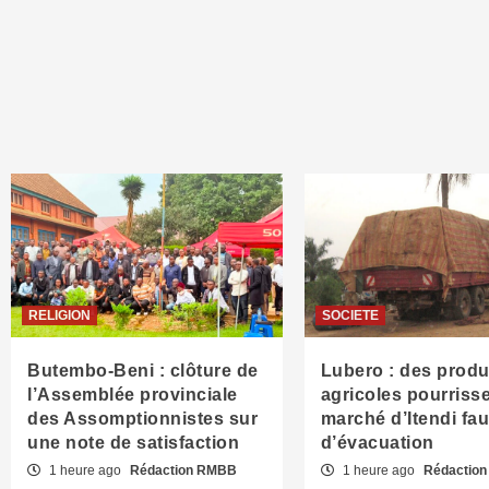
RELIGION
SOCIETE
Butembo-Beni : clôture de
Lubero : des produ
l’Assemblée provinciale
agricoles pourriss
des Assomptionnistes sur
marché d’Itendi fau
une note de satisfaction
d’évacuation
1 heure ago
Rédaction RMBB
1 heure ago
Rédactio