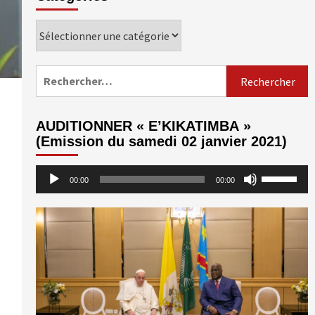
Catégories
Rechercher :
AUDITIONNER « E’KIKATIMBA »
(Emission du samedi 02 janvier 2021)
Lecteur
Utilisez
00:00
00:00
audio
les
flèches
haut/bas
pour
augmenter
ou
diminuer
le