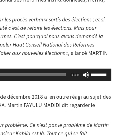
 les procès verbaux sortis des élections ; et si
ité c’est de refaire les élections. Mais pour
reformes. C’est pourquoi nous avons demandé la
ppeler Haut Conseil National des Reformes
aller aux nouvelles élections »,
a lancé MARTIN
Utilisez
00:00
les
flèches
e de décembre 2018 a en outre réagi au sujet des
haut/bas
KA. Martin FAYULU MADIDI dit regarder le
pour
augmenter
ou
eur problème. Ce n’est pas le problème de Martin
diminuer
nsieur Kabila est là. Tout ce qui se fait