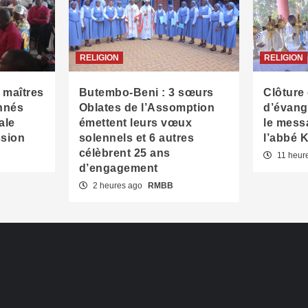
RELIGION
RELIGION
 maîtres
Butembo-Beni : 3 sœurs
Clôture
nnés
Oblates de l’Assomption
d’évangé
ale
émettent leurs vœux
le mess
ssion
solennels et 6 autres
l’abbé 
célèbrent 25 ans
11 heur
d’engagement
2 heures ago
RMBB