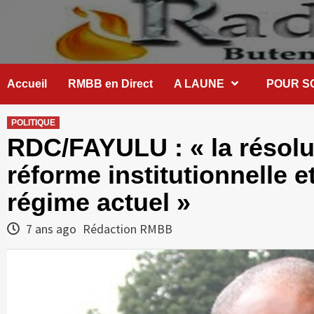
Skip
to
content
Accueil
RMBB en Direct
A LAUNE
POUR S
POLITIQUE
RDC/FAYULU : « la résolut
réforme institutionnelle 
régime actuel »
7 ans ago
Rédaction RMBB