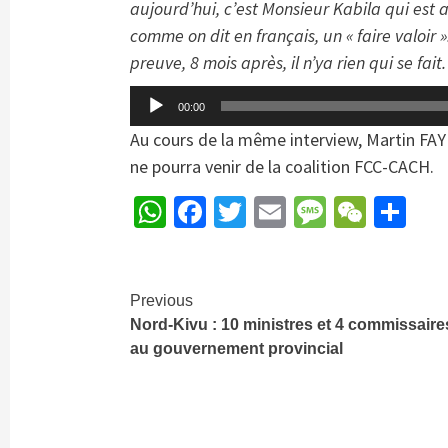
aujourd’hui, c’est Monsieur Kabila qui es
comme on dit en français, un « faire valoir 
preuve, 8 mois après, il n’ya rien qui se fait.
Lecteur
00:00
audio
Au cours de la même interview, Martin FA
ne pourra venir de la coalition FCC-CACH.
WhatsApp
Facebook
Twitter
Email
Message
WeCh
Pa
Continue
Previous
Nord-Kivu : 10 ministres et 4 commissaire
Reading
au gouvernement provincial