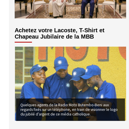
volume.
Achetez votre Lacoste, T-Shirt et
Chapeau Jubilaire de la MBB
Quelques agents de la Radio Moto Butembo-Beni aux
regards fixés sur un téléphone, en train de visionner le logo
du jubilé d’argent de ce média catholique.