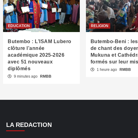
EDUCATION
RELIGION
Butembo : L’ISAM Lubero
Butembo-Beni : les
clôture l’année
de chant des doye
académique 2025-2026
Mukuna et Cathédr
avec 51 nouveaux
formés sur leur mi
diplômés
1 heure ago
RMBB
9 minutes ago
RMBB
LA REDACTION