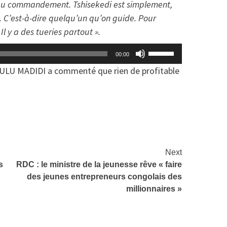
le
t au commandement. Tshisekedi est simplement,
volume.
». C’est-à-dire quelqu’un qu’on guide. Pour
 Il y a des tueries partout ».
Utilisez
00:00
les
YULU MADIDI a commenté que rien de profitable
flèches
haut/bas
at
rtager
pour
augmenter
ou
diminuer
Next
le
s
RDC : le ministre de la jeunesse rêve « faire
volume.
des jeunes entrepreneurs congolais des
millionnaires »