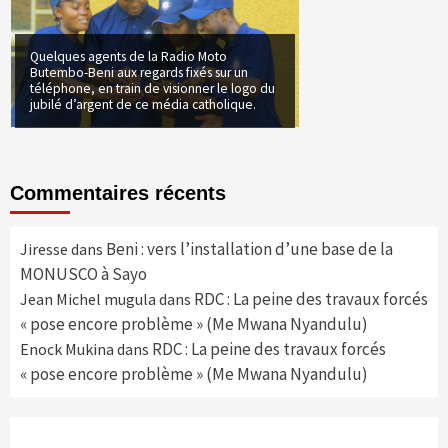
Quelques agents de la Radio Moto
Butembo-Beni aux regards fixés sur un
téléphone, en train de visionner le logo du
jubilé d’argent de ce média catholique.
Commentaires récents
Beni : vers l’installation d’une base de la
Jiresse
dans
MONUSCO à Sayo
RDC : La peine des travaux forcés
Jean Michel mugula
dans
« pose encore problème » (Me Mwana Nyandulu)
RDC : La peine des travaux forcés
Enock Mukina
dans
« pose encore problème » (Me Mwana Nyandulu)