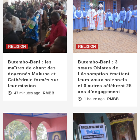
RELIGION
RELIGION
Butembo-Beni : les
Butembo-Beni : 3
maîtres de chant des
sœurs Oblates de
doyennés Mukuna et
l’Assomption émettent
Cathédrale formés sur
leurs vœux solennels
leur mission
et 6 autres célèbrent 25
ans d’engagement
47 minutes ago
RMBB
1 heure ago
RMBB