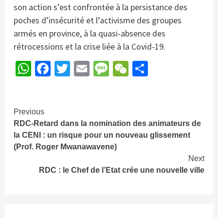
son action s’est confrontée à la persistance des
poches d’insécurité et l’activisme des groupes
armés en province, à la quasi-absence des
rétrocessions et la crise liée à la Covid-19.
WhatsApp
Facebook
Twitter
Email
Message
WeChat
Partager
Continue
Previous
RDC-Retard dans la nomination des animateurs de
Reading
la CENI : un risque pour un nouveau glissement
(Prof. Roger Mwanawavene)
Next
RDC : le Chef de l’Etat crée une nouvelle ville