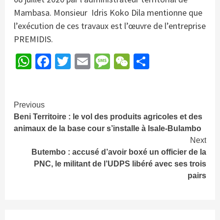
Mambasa. Monsieur Idris Koko Dila mentionne que
l’exécution de ces travaux est l’œuvre de l’entreprise
PREMIDIS.
WhatsApp
Facebook
Twitter
Email
Message
WeChat
Partager
Continue
Previous
Beni Territoire : le vol des produits agricoles et des
Reading
animaux de la base cour s’installe à Isale-Bulambo
Next
Butembo : accusé d’avoir boxé un officier de la
PNC, le militant de l’UDPS libéré avec ses trois
pairs