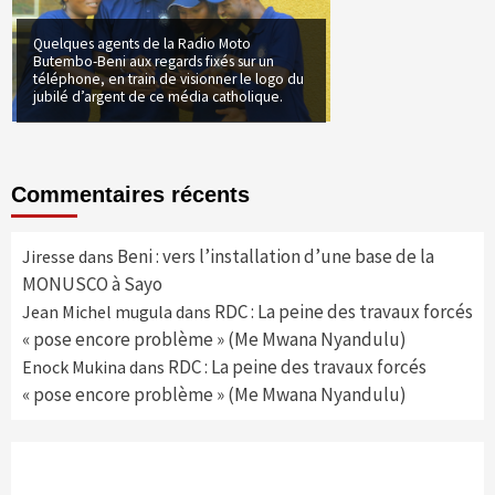
Quelques agents de la Radio Moto
Butembo-Beni aux regards fixés sur un
téléphone, en train de visionner le logo du
jubilé d’argent de ce média catholique.
Commentaires récents
Beni : vers l’installation d’une base de la
Jiresse
dans
MONUSCO à Sayo
RDC : La peine des travaux forcés
Jean Michel mugula
dans
« pose encore problème » (Me Mwana Nyandulu)
RDC : La peine des travaux forcés
Enock Mukina
dans
« pose encore problème » (Me Mwana Nyandulu)