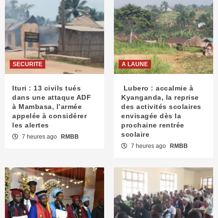
SECURITE
A LAUNE
Ituri : 13 civils tués
Lubero : accalmie à
dans une attaque ADF
Kyanganda, la reprise
à Mambasa, l’armée
des activités scolaires
appelée à considérer
envisagée dès la
les alertes
prochaine rentrée
scolaire
7 heures ago
RMBB
7 heures ago
RMBB