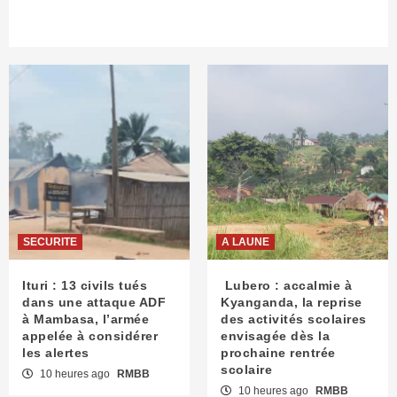
SECURITE
A LAUNE
Ituri : 13 civils tués
Lubero : accalmie à
dans une attaque ADF
Kyanganda, la reprise
à Mambasa, l’armée
des activités scolaires
appelée à considérer
envisagée dès la
les alertes
prochaine rentrée
scolaire
10 heures ago
RMBB
10 heures ago
RMBB