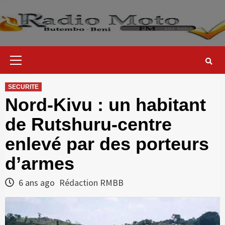
Skip
to
content
Primary
Menu
SECURITE
Nord-Kivu : un habitant
de Rutshuru-centre
enlevé par des porteurs
d’armes
6 ans ago
Rédaction RMBB