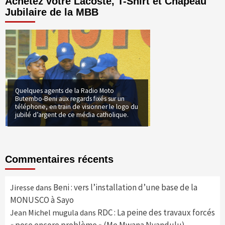
Achetez votre Lacoste, T-Shirt et Chapeau
Jubilaire de la MBB
Quelques agents de la Radio Moto
Butembo-Beni aux regards fixés sur un
téléphone, en train de visionner le logo du
jubilé d’argent de ce média catholique.
Commentaires récents
Beni : vers l’installation d’une base de la
Jiresse
dans
MONUSCO à Sayo
RDC : La peine des travaux forcés
Jean Michel mugula
dans