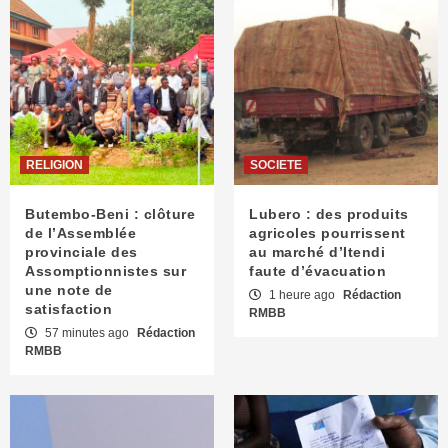
RELIGION
SOCIETE
Butembo-Beni : clôture
Lubero : des produits
de l’Assemblée
agricoles pourrissent
provinciale des
au marché d’Itendi
Assomptionnistes sur
faute d’évacuation
une note de
1 heure ago
Rédaction
satisfaction
RMBB
57 minutes ago
Rédaction
RMBB