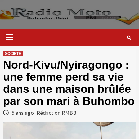
Skip
to
content
Primary
Menu
SOCIETE
Nord-Kivu/Nyiragongo :
une femme perd sa vie
dans une maison brûlée
par son mari à Buhombo
5 ans ago
Rédaction RMBB