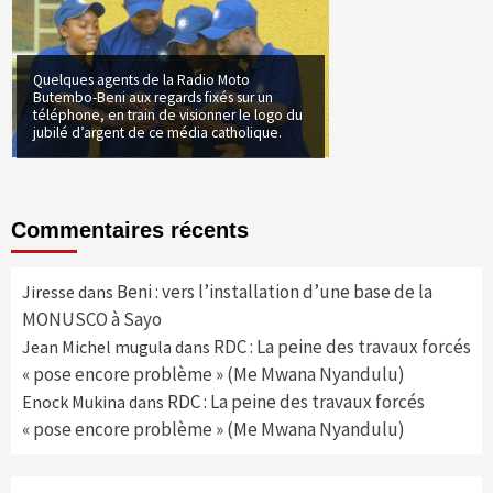
Quelques agents de la Radio Moto
Butembo-Beni aux regards fixés sur un
téléphone, en train de visionner le logo du
jubilé d’argent de ce média catholique.
Commentaires récents
Beni : vers l’installation d’une base de la
Jiresse
dans
MONUSCO à Sayo
RDC : La peine des travaux forcés
Jean Michel mugula
dans
« pose encore problème » (Me Mwana Nyandulu)
RDC : La peine des travaux forcés
Enock Mukina
dans
« pose encore problème » (Me Mwana Nyandulu)