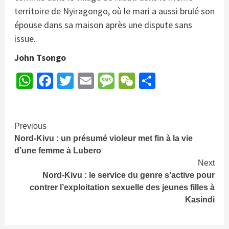
territoire de Nyiragongo, où le mari a aussi brulé son
épouse dans sa maison après une dispute sans
issue.
John Tsongo
WhatsApp
Facebook
Twitter
Email
Message
WeChat
Partager
Continue
Previous
Nord-Kivu : un présumé violeur met fin à la vie
Reading
d’une femme à Lubero
Next
Nord-Kivu : le service du genre s’active pour
contrer l’exploitation sexuelle des jeunes filles à
Kasindi