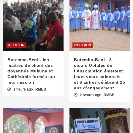
RELIGION
RELIGION
Butembo-Beni : les
Butembo-Beni : 3
maîtres de chant des
sœurs Oblates de
doyennés Mukuna et
l’Assomption émettent
Cathédrale formés sur
leurs vœux solennels
leur mission
et 6 autres célèbrent 25
ans d’engagement
1 heure ago
RMBB
2 heures ago
RMBB