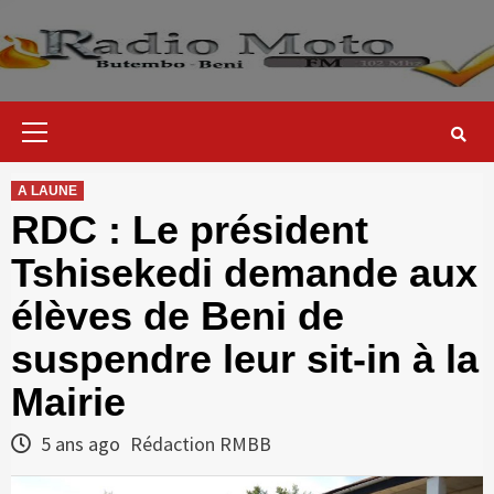
Skip
to
content
Primary
Menu
A LAUNE
RDC : Le président
Tshisekedi demande aux
élèves de Beni de
suspendre leur sit-in à la
Mairie
5 ans ago
Rédaction RMBB