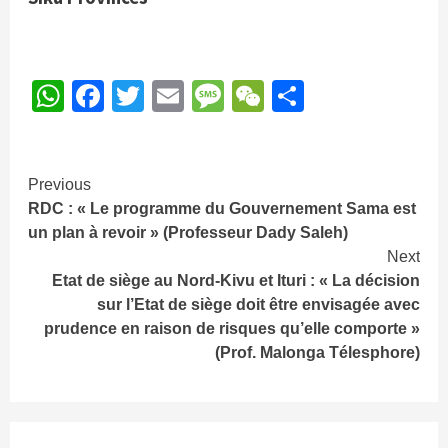
WhatsApp
Facebook
Twitter
Email
Message
WeChat
Partager
Continue
Previous
RDC : « Le programme du Gouvernement Sama est
Reading
un plan à revoir » (Professeur Dady Saleh)
Next
Etat de siège au Nord-Kivu et Ituri : « La décision
sur l’Etat de siège doit être envisagée avec
prudence en raison de risques qu’elle comporte »
(Prof. Malonga Télesphore)