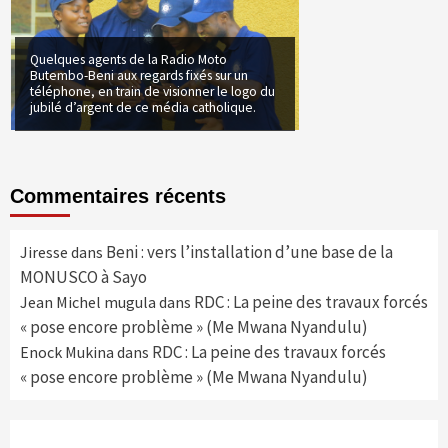
Quelques agents de la Radio Moto
Butembo-Beni aux regards fixés sur un
téléphone, en train de visionner le logo du
jubilé d’argent de ce média catholique.
Commentaires récents
Beni : vers l’installation d’une base de la
Jiresse
dans
MONUSCO à Sayo
RDC : La peine des travaux forcés
Jean Michel mugula
dans
« pose encore problème » (Me Mwana Nyandulu)
RDC : La peine des travaux forcés
Enock Mukina
dans
« pose encore problème » (Me Mwana Nyandulu)