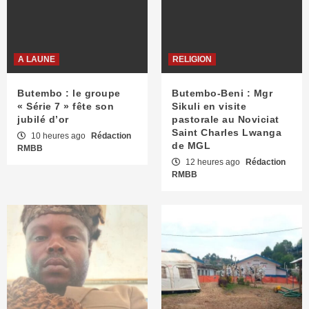
A LAUNE
RELIGION
Butembo : le groupe
Butembo-Beni : Mgr
« Série 7 » fête son
Sikuli en visite
jubilé d’or
pastorale au Noviciat
Saint Charles Lwanga
10 heures ago
Rédaction
de MGL
RMBB
12 heures ago
Rédaction
RMBB