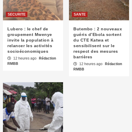
SECURITE
SANTE
Lubero : le chef de
Butembo : 2 nouveaux
groupement Mwenye
guéris d’Ebola sortent
invite la population à
du CTE Katwa et
relancer les activités
sensibilisent sur le
socioéconomiques
respect des mesures
barrières
12 heures ago
Rédaction
RMBB
12 heures ago
Rédaction
RMBB