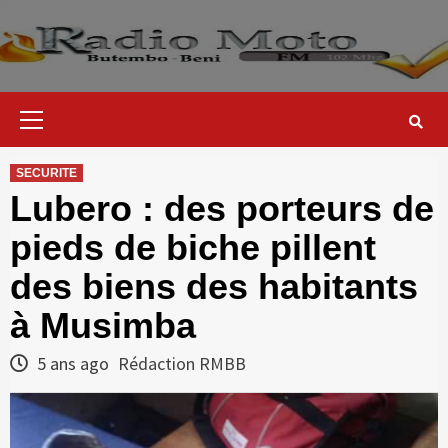
Skip
to
content
Primary
Menu
SECURITE
Lubero : des porteurs de
pieds de biche pillent
des biens des habitants
à Musimba
5 ans ago
Rédaction RMBB