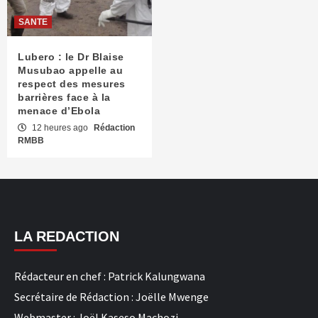
SANTE
Lubero : le Dr Blaise
Musubao appelle au
respect des mesures
barrières face à la
menace d’Ebola
12 heures ago
Rédaction
RMBB
LA REDACTION
Rédacteur en chef : Patrick Kalungwana
Secrétaire de Rédaction : Joëlle Mwenge
Webmaster : Joël Kaseso Machozi