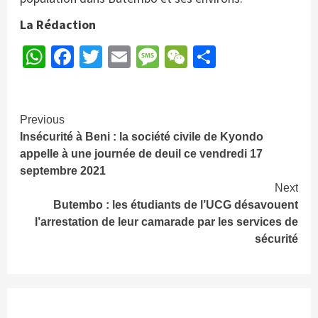
La Rédaction
WhatsApp
Facebook
Twitter
Email
Message
WeChat
Partager
Continue
Previous
Insécurité à Beni : la société civile de Kyondo
Reading
appelle à une journée de deuil ce vendredi 17
septembre 2021
Next
Butembo : les étudiants de l’UCG désavouent
l’arrestation de leur camarade par les services de
sécurité