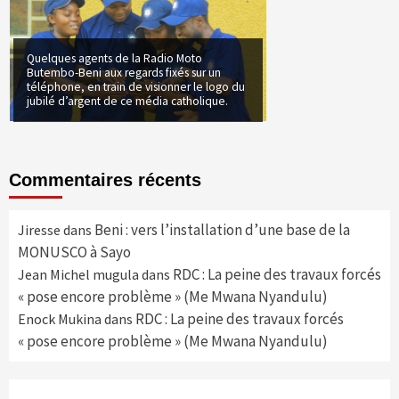
Quelques agents de la Radio Moto
Butembo-Beni aux regards fixés sur un
téléphone, en train de visionner le logo du
jubilé d’argent de ce média catholique.
Commentaires récents
Beni : vers l’installation d’une base de la
Jiresse
dans
MONUSCO à Sayo
RDC : La peine des travaux forcés
Jean Michel mugula
dans
« pose encore problème » (Me Mwana Nyandulu)
RDC : La peine des travaux forcés
Enock Mukina
dans
« pose encore problème » (Me Mwana Nyandulu)