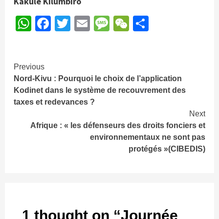
Kakule Kilumbiro
WhatsApp
Facebook
Twitter
Email
Message
WeChat
Partager
Continue
Previous
Nord-Kivu : Pourquoi le choix de l’application
Reading
Kodinet dans le système de recouvrement des
taxes et redevances ?
Next
Afrique : « les défenseurs des droits fonciers et
environnementaux ne sont pas
protégés »(CIBEDIS)
1 thought on “
Journée