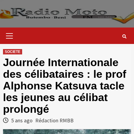
Skip
to
content
Primary
Menu
SOCIETE
Journée Internationale
des célibataires : le prof
Alphonse Katsuva tacle
les jeunes au célibat
prolongé
5 ans ago
Rédaction RMBB