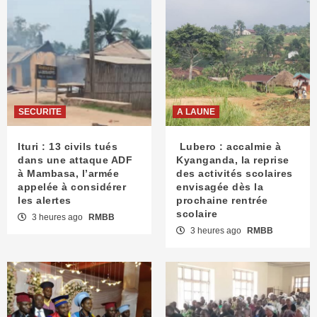
SECURITE
A LAUNE
Ituri : 13 civils tués
Lubero : accalmie à
dans une attaque ADF
Kyanganda, la reprise
à Mambasa, l’armée
des activités scolaires
appelée à considérer
envisagée dès la
les alertes
prochaine rentrée
scolaire
3 heures ago
RMBB
3 heures ago
RMBB