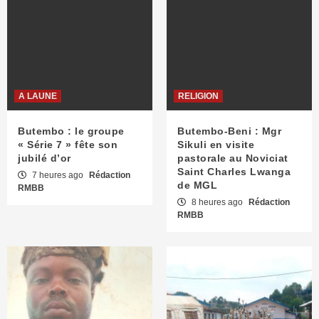
A LAUNE
RELIGION
Butembo : le groupe
Butembo-Beni : Mgr
« Série 7 » fête son
Sikuli en visite
jubilé d’or
pastorale au Noviciat
Saint Charles Lwanga
7 heures ago
Rédaction
de MGL
RMBB
8 heures ago
Rédaction
RMBB