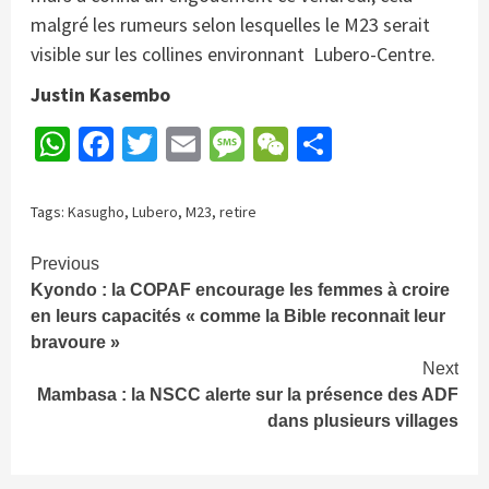
malgré les rumeurs selon lesquelles le M23 serait
visible sur les collines environnant Lubero-Centre.
Justin Kasembo
WhatsApp
Facebook
Twitter
Email
Message
WeChat
Partager
Tags:
Kasugho
,
Lubero
,
M23
,
retire
Continue
Previous
Kyondo : la COPAF encourage les femmes à croire
Reading
en leurs capacités « comme la Bible reconnait leur
bravoure »
Next
Mambasa : la NSCC alerte sur la présence des ADF
dans plusieurs villages