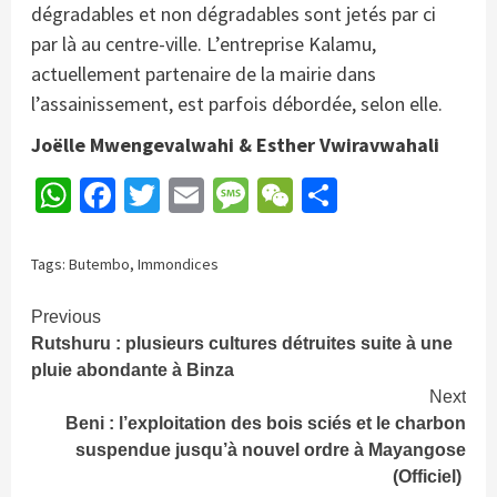
dégradables et non dégradables sont jetés par ci
par là au centre-ville. L’entreprise Kalamu,
actuellement partenaire de la mairie dans
l’assainissement, est parfois débordée, selon elle.
Joëlle Mwengevalwahi & Esther Vwiravwahali
WhatsApp
Facebook
Twitter
Email
Message
WeChat
Partager
Tags:
Butembo
,
Immondices
Continue
Previous
Rutshuru : plusieurs cultures détruites suite à une
Reading
pluie abondante à Binza
Next
Beni : l’exploitation des bois sciés et le charbon
suspendue jusqu’à nouvel ordre à Mayangose
(Officiel)