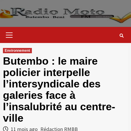
Skip
to
content
Primary
Menu
Environnement
Butembo : le maire
policier interpelle
l’intersyndicale des
galeries face à
l’insalubrité au centre-
ville
11 mois ago
Rédaction RMBB