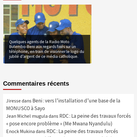
Quelques agents de la Radio Moto
Butembo-Beni aux regards fixés sur un
téléphone, en train de visionner le logo du
jubilé d’argent de ce média catholique.
Commentaires récents
Beni : vers l’installation d’une base de la
Jiresse
dans
MONUSCO à Sayo
RDC : La peine des travaux forcés
Jean Michel mugula
dans
« pose encore problème » (Me Mwana Nyandulu)
RDC : La peine des travaux forcés
Enock Mukina
dans