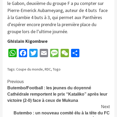
le Gabon, deuxième du groupe F a pu compter sur
Pierre-Emerick Aubameyang, auteur de 4 buts face
à la Gambie 4 buts à 3, qui permet aux Panthères
d’espérer encore prendre la première place du
groupe lors de l’ultime journée.
Ghislain Kigombwe
WhatsApp
Facebook
Twitter
Email
Message
WeChat
Partager
Tags:
Coupe du monde
,
RDC
,
Togo
Continue
Previous
Butembo/Football : les jeunes du doyenné
Reading
Cathédrale remportent le prix “Kataliko” après leur
victoire (2-0) face à ceux de Mukuna
Next
Butembo : un nouveau comité élu à la tête du FC