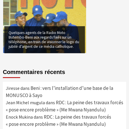
Quelques agents de la Radio Moto
Butembo-Beni aux regards fixés sur un
téléphone, en train de visionner le logo du
jubilé d’argent de ce média catholique.
Commentaires récents
Beni : vers l’installation d’une base de la
Jiresse
dans
MONUSCO à Sayo
RDC : La peine des travaux forcés
Jean Michel mugula
dans
« pose encore problème » (Me Mwana Nyandulu)
RDC : La peine des travaux forcés
Enock Mukina
dans
« pose encore problème » (Me Mwana Nyandulu)