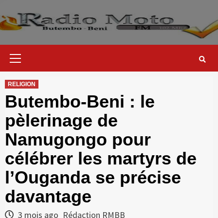
Skip
to
content
Primary
Menu
RELIGION
Butembo-Beni : le
pèlerinage de
Namugongo pour
célébrer les martyrs de
l’Ouganda se précise
davantage
3 mois ago
Rédaction RMBB