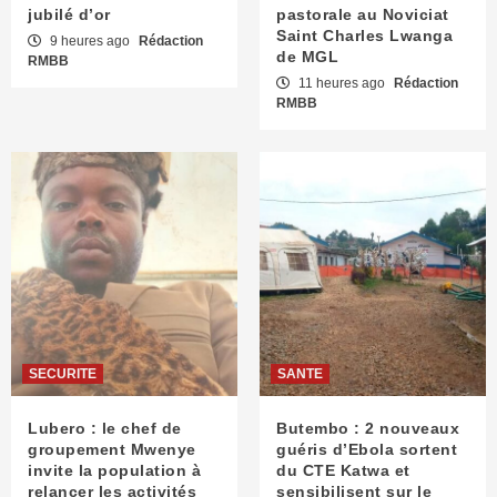
jubilé d’or
pastorale au Noviciat
Saint Charles Lwanga
9 heures ago
Rédaction
de MGL
RMBB
11 heures ago
Rédaction
RMBB
SECURITE
SANTE
Lubero : le chef de
Butembo : 2 nouveaux
groupement Mwenye
guéris d’Ebola sortent
invite la population à
du CTE Katwa et
relancer les activités
sensibilisent sur le