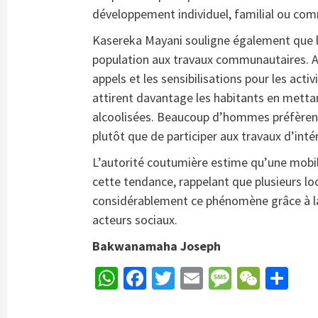
développement individuel, familial ou co
Kasereka Mayani souligne également que l’a
population aux travaux communautaires. Alo
appels et les sensibilisations pour les acti
attirent davantage les habitants en mettan
alcoolisées. Beaucoup d’hommes préfèrent 
plutôt que de participer aux travaux d’in
L’autorité coutumière estime qu’une mobili
cette tendance, rappelant que plusieurs loc
considérablement ce phénomène grâce à la s
acteurs sociaux.
Bakwanamaha Joseph
WhatsApp
Facebook
Twitter
Email
Message
WeCh
Pa