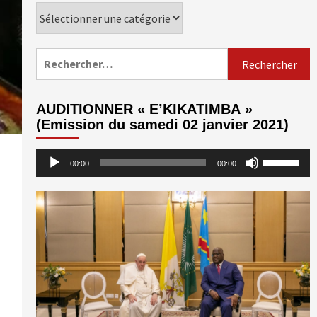
Catégories
Rechercher :
AUDITIONNER « E’KIKATIMBA »
(Emission du samedi 02 janvier 2021)
Lecteur
Utilisez
00:00
00:00
audio
les
flèches
haut/bas
pour
augmenter
ou
diminuer
le
volume.