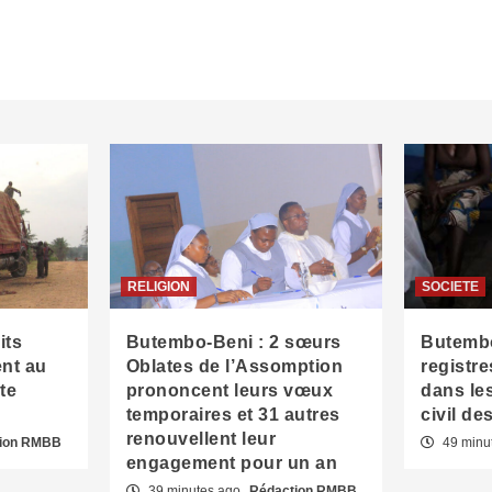
RELIGION
SOCIETE
its
Butembo-Beni : 2 sœurs
Butembo
ent au
Oblates de l’Assomption
registr
te
prononcent leurs vœux
dans les
temporaires et 31 autres
civil d
renouvellent leur
ion RMBB
49 minu
engagement pour un an
39 minutes ago
Rédaction RMBB