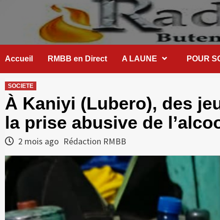
Skip
to
content
Accueil
RMBB en Direct
A LAUNE
POUR S
SOCIETE
À Kaniyi (Lubero), des jeu
la prise abusive de l’alco
2 mois ago
Rédaction RMBB