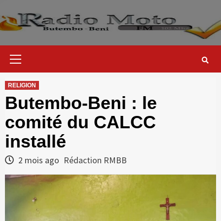
Skip
to
content
Primary
Menu
RELIGION
Butembo-Beni : le
comité du CALCC
installé
2 mois ago
Rédaction RMBB