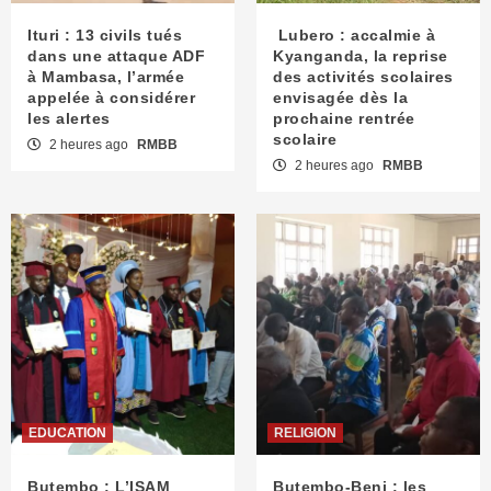
Ituri : 13 civils tués
Lubero : accalmie à
dans une attaque ADF
Kyanganda, la reprise
à Mambasa, l’armée
des activités scolaires
appelée à considérer
envisagée dès la
les alertes
prochaine rentrée
scolaire
2 heures ago
RMBB
2 heures ago
RMBB
EDUCATION
RELIGION
Butembo : L’ISAM
Butembo-Beni : les