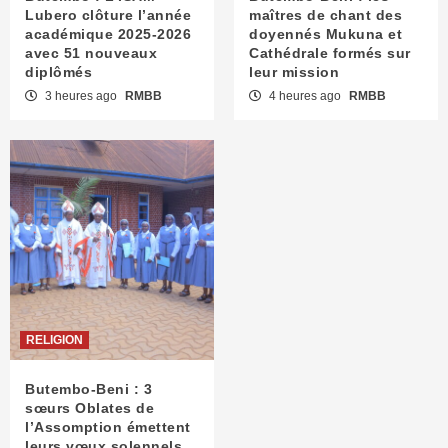
Lubero clôture l’année
maîtres de chant des
académique 2025-2026
doyennés Mukuna et
avec 51 nouveaux
Cathédrale formés sur
diplômés
leur mission
3 heures ago
RMBB
4 heures ago
RMBB
RELIGION
Butembo-Beni : 3
sœurs Oblates de
l’Assomption émettent
leurs vœux solennels