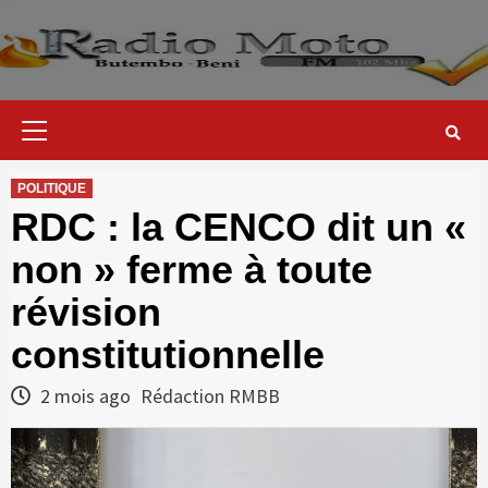
Skip
to
content
Primary
Menu
POLITIQUE
RDC : la CENCO dit un «
non » ferme à toute
révision
constitutionnelle
2 mois ago
Rédaction RMBB