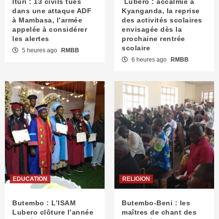
Ituri : 13 civils tués
Lubero : accalmie à
dans une attaque ADF
Kyanganda, la reprise
à Mambasa, l’armée
des activités scolaires
appelée à considérer
envisagée dès la
les alertes
prochaine rentrée
scolaire
5 heures ago
RMBB
6 heures ago
RMBB
EDUCATION
RELIGION
Butembo : L’ISAM
Butembo-Beni : les
Lubero clôture l’année
maîtres de chant des