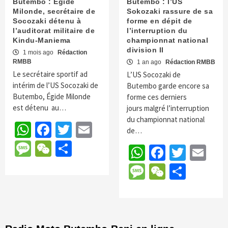
Butembo : Egide
Butembo : l’US
Milonde, secrétaire de
Sokozaki rassure de sa
Socozaki détenu à
forme en dépit de
l’auditorat militaire de
l’interruption du
Kindu-Maniema
championnat national
division II
1 mois ago
Rédaction
RMBB
1 an ago
Rédaction RMBB
Le secrétaire sportif ad
L’US Socozaki de
intérim de l’US Socozaki de
Butembo garde encore sa
Butembo, Égide Milonde
forme ces derniers
est détenu au…
jours malgré l’interruption
du championnat national
WhatsApp
Facebook
Twitter
Email
de…
Message
WeChat
Partager
WhatsApp
Faceboo
Twitte
Em
Message
WeChat
Parta