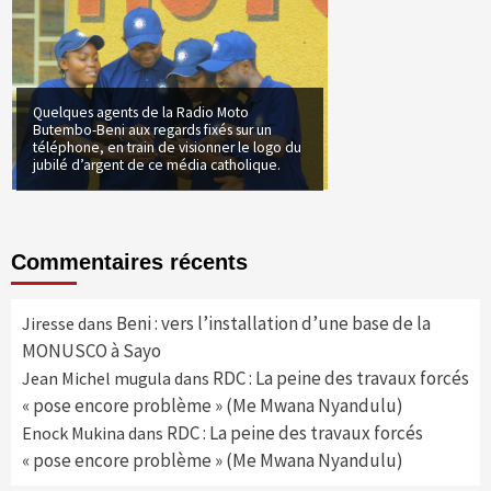
Quelques agents de la Radio Moto
Butembo-Beni aux regards fixés sur un
téléphone, en train de visionner le logo du
jubilé d’argent de ce média catholique.
Commentaires récents
Beni : vers l’installation d’une base de la
Jiresse
dans
MONUSCO à Sayo
RDC : La peine des travaux forcés
Jean Michel mugula
dans
« pose encore problème » (Me Mwana Nyandulu)
RDC : La peine des travaux forcés
Enock Mukina
dans
« pose encore problème » (Me Mwana Nyandulu)