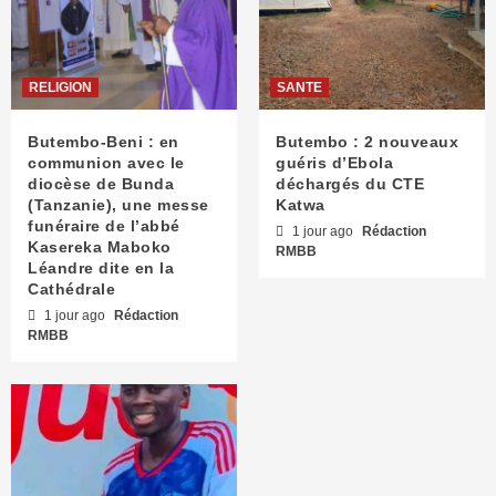
RELIGION
SANTE
Butembo-Beni : en
Butembo : 2 nouveaux
communion avec le
guéris d’Ebola
diocèse de Bunda
déchargés du CTE
(Tanzanie), une messe
Katwa
funéraire de l’abbé
1 jour ago
Rédaction
Kasereka Maboko
RMBB
Léandre dite en la
Cathédrale
1 jour ago
Rédaction
RMBB