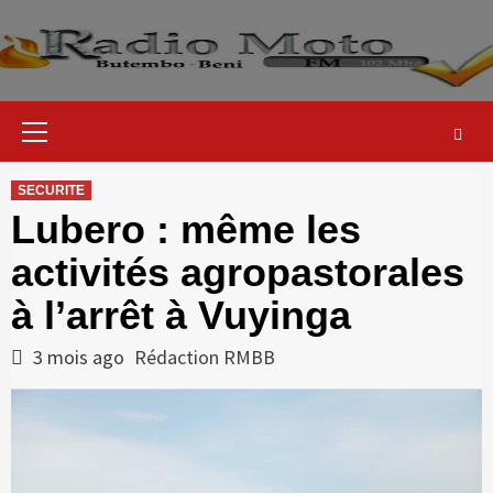
Skip
to
content
Primary
Menu
SECURITE
Lubero : même les
activités agropastorales
à l’arrêt à Vuyinga
3 mois ago
Rédaction RMBB