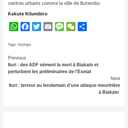
centres urbains comme la ville de Butembo.
Kakule Kilumbiro
WhatsApp
Facebook
Twitter
Email
Message
WeChat
Partager
Tags:
Vuyinga
Continue
Previous
Ituri : des ADF sèment la mort à Biakato et
Reading
perturbent les préliminaires de l’Exetat
Next
Ituri : terreur au lendemain d’une attaque meurtrière
à Biakato