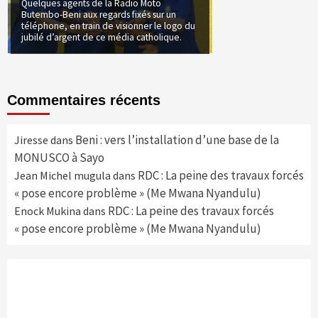
Quelques agents de la Radio Moto
Butembo-Beni aux regards fixés sur un
téléphone, en train de visionner le logo du
jubilé d’argent de ce média catholique.
Commentaires récents
Beni : vers l’installation d’une base de la
Jiresse
dans
MONUSCO à Sayo
RDC : La peine des travaux forcés
Jean Michel mugula
dans
« pose encore problème » (Me Mwana Nyandulu)
RDC : La peine des travaux forcés
Enock Mukina
dans
« pose encore problème » (Me Mwana Nyandulu)