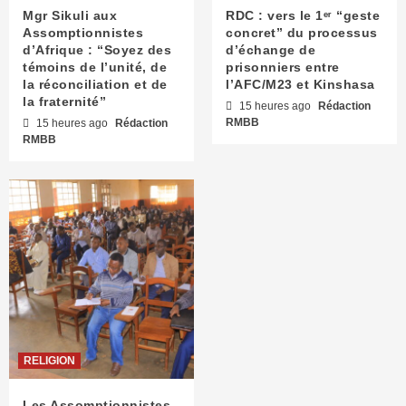
Mgr Sikuli aux
RDC : vers le 1ᵉʳ “geste
Assomptionnistes
concret” du processus
d’Afrique : “Soyez des
d’échange de
témoins de l’unité, de
prisonniers entre
la réconciliation et de
l’AFC/M23 et Kinshasa
la fraternité”
15 heures ago
Rédaction
RMBB
15 heures ago
Rédaction
RMBB
RELIGION
Les Assomptionnistes