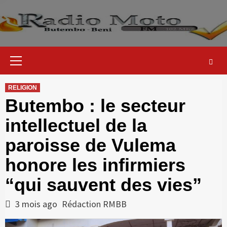
Skip
to
content
Primary
Menu
RELIGION
Butembo : le secteur
intellectuel de la
paroisse de Vulema
honore les infirmiers
“qui sauvent des vies”
3 mois ago
Rédaction RMBB