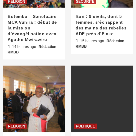
RELIGION
SECURITE
Butembo – Sanctuaire
Ituri : 9 civils, dont 5
MCA Vuhira : début de
femmes, s’échappent
la mission
des mains des rebelles
d’évangélisation avec
ADF près d’Elake
Agathe Mwirawiru
15 heures ago
Rédaction
RMBB
14 heures ago
Rédaction
RMBB
RELIGION
POLITIQUE