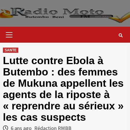
Skip
to
content
Primary
Menu
SANTE
Lutte contre Ebola à
Butembo : des femmes
de Mukuna appellent les
agents de la riposte à
« reprendre au sérieux »
les cas suspects
6 ans ago
Rédaction RMBB