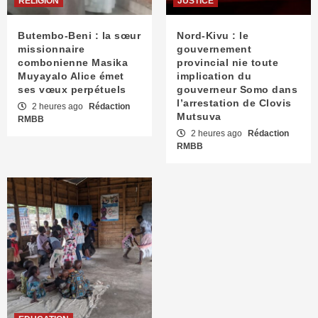
RELIGION
JUSTICE
Butembo-Beni : la sœur
Nord-Kivu : le
missionnaire
gouvernement
combonienne Masika
provincial nie toute
Muyayalo Alice émet
implication du
ses vœux perpétuels
gouverneur Somo dans
l’arrestation de Clovis
2 heures ago
Rédaction
Mutsuva
RMBB
2 heures ago
Rédaction
RMBB