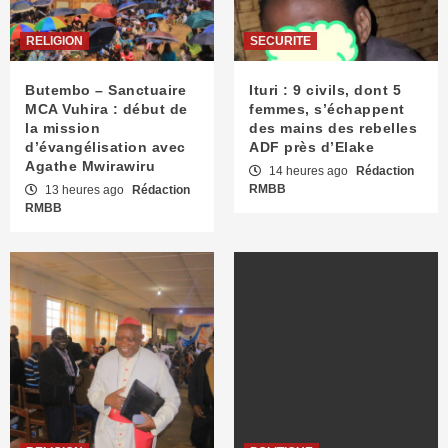
RELIGION
SECURITE
Butembo – Sanctuaire
Ituri : 9 civils, dont 5
MCA Vuhira : début de
femmes, s’échappent
la mission
des mains des rebelles
d’évangélisation avec
ADF près d’Elake
Agathe Mwirawiru
14 heures ago
Rédaction
RMBB
13 heures ago
Rédaction
RMBB