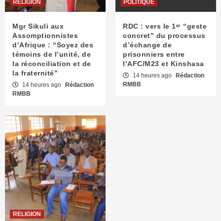
RELIGION
POLITIQUE
Mgr Sikuli aux
RDC : vers le 1ᵉʳ “geste
Assomptionnistes
concret” du processus
d’Afrique : “Soyez des
d’échange de
témoins de l’unité, de
prisonniers entre
la réconciliation et de
l’AFC/M23 et Kinshasa
la fraternité”
14 heures ago
Rédaction
RMBB
14 heures ago
Rédaction
RMBB
RELIGION