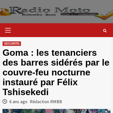
Skip
to
content
Primary
Menu
SECURITE
Goma : les tenanciers
des barres sidérés par le
couvre-feu nocturne
instauré par Félix
Tshisekedi
6 ans ago
Rédaction RMBB