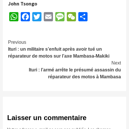
John Tsongo
WhatsApp
Facebook
Twitter
Email
Message
WeChat
Partager
Continue
Previous
Ituri : un militaire s’enfuit après avoir tué un
Reading
réparateur de motos sur l’axe Mambasa-Makiki
Next
Ituri : l’armé arrête le présumé assassin du
réparateur des motos à Mambasa
Laisser un commentaire