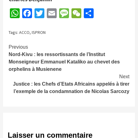
WhatsApp
Facebook
Twitter
Email
Message
WeChat
Partager
Tags:
ACCO
,
ISPRON
Continue
Previous
Nord-Kivu : les ressortissants de l’Institut
Reading
Monseigneur Emmanuel Kataliko au chevet des
orphelins à Musienene
Next
Justice : les Chefs d’Etats Africains appelés à tirer
l’exemple de la condamnation de Nicolas Sarcozy
Laisser un commentaire