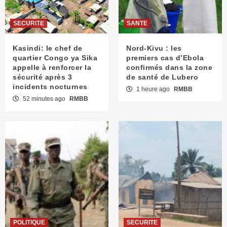
SECURITE
SANTE
Kasindi: le chef de
Nord-Kivu : les
quartier Congo ya Sika
premiers cas d’Ebola
appelle à renforcer la
confirmés dans la zone
sécurité après 3
de santé de Lubero
incidents nocturnes
1 heure ago
RMBB
52 minutes ago
RMBB
POLITIQUE
SECURITE