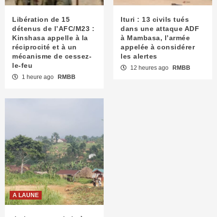
Libération de 15
Ituri : 13 civils tués
détenus de l’AFC/M23 :
dans une attaque ADF
Kinshasa appelle à la
à Mambasa, l’armée
réciprocité et à un
appelée à considérer
mécanisme de cessez-
les alertes
le-feu
12 heures ago
RMBB
1 heure ago
RMBB
A LAUNE