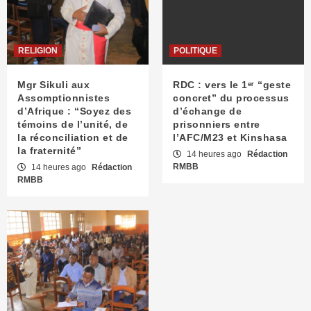
RELIGION
POLITIQUE
Mgr Sikuli aux
RDC : vers le 1ᵉʳ “geste
Assomptionnistes
concret” du processus
d’Afrique : “Soyez des
d’échange de
témoins de l’unité, de
prisonniers entre
la réconciliation et de
l’AFC/M23 et Kinshasa
la fraternité”
14 heures ago
Rédaction
RMBB
14 heures ago
Rédaction
RMBB