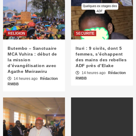
RELIGION
SECURITE
Butembo – Sanctuaire
Ituri : 9 civils, dont 5
MCA Vuhira : début de
femmes, s’échappent
la mission
des mains des rebelles
d’évangélisation avec
ADF près d’Elake
Agathe Mwirawiru
14 heures ago
Rédaction
RMBB
14 heures ago
Rédaction
RMBB