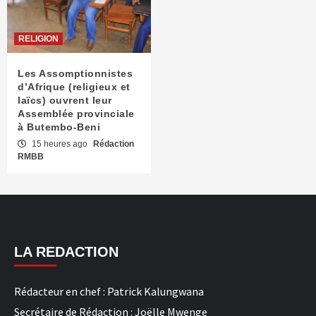
RELIGION
Les Assomptionnistes
d’Afrique (religieux et
laïcs) ouvrent leur
Assemblée provinciale
à Butembo-Beni
15 heures ago
Rédaction
RMBB
LA REDACTION
Rédacteur en chef : Patrick Kalungwana
Secrétaire de Rédaction : Joëlle Mwenge