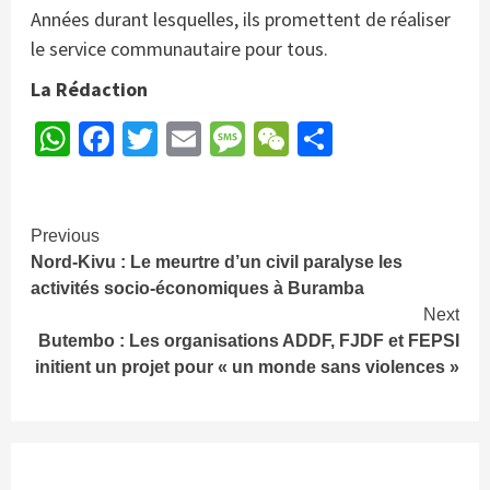
Années durant lesquelles, ils promettent de réaliser
le service communautaire pour tous.
La Rédaction
WhatsApp
Facebook
Twitter
Email
Message
WeChat
Partager
Continue
Previous
Nord-Kivu : Le meurtre d’un civil paralyse les
Reading
activités socio-économiques à Buramba
Next
Butembo : Les organisations ADDF, FJDF et FEPSI
initient un projet pour « un monde sans violences »