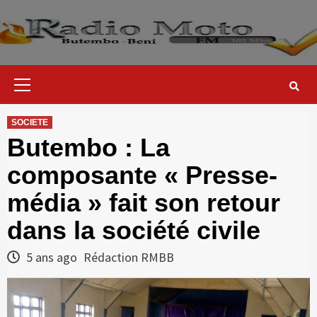
Skip
to
content
Primary
Menu
SOCIETE
Butembo : La
composante « Presse-
média » fait son retour
dans la société civile
5 ans ago
Rédaction RMBB