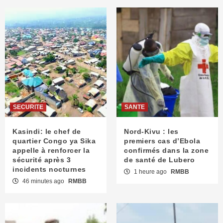
SECURITE
SANTE
Kasindi: le chef de
Nord-Kivu : les
quartier Congo ya Sika
premiers cas d’Ebola
appelle à renforcer la
confirmés dans la zone
sécurité après 3
de santé de Lubero
incidents nocturnes
1 heure ago
RMBB
46 minutes ago
RMBB