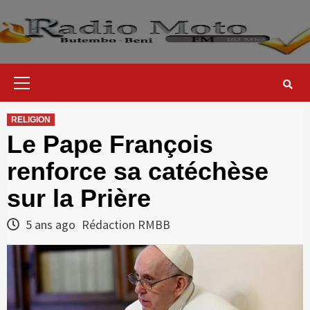
Skip
to
content
Primary
Menu
RELIGION
Le Pape François
renforce sa catéchèse
sur la Prière
5 ans ago
Rédaction RMBB