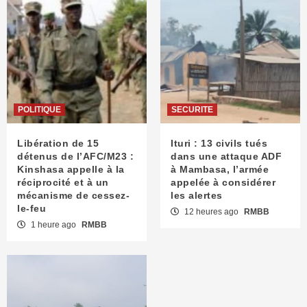
POLITIQUE
SECURITE
Libération de 15
Ituri : 13 civils tués
détenus de l’AFC/M23 :
dans une attaque ADF
Kinshasa appelle à la
à Mambasa, l’armée
réciprocité et à un
appelée à considérer
mécanisme de cessez-
les alertes
le-feu
12 heures ago
RMBB
1 heure ago
RMBB