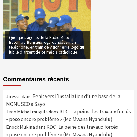
Quelques agents de la Radio Moto
Butembo-Beni aux regards fixés sur un
téléphone, en train de visionner le logo du
jubilé d’argent de ce média catholique.
Commentaires récents
Beni : vers l’installation d’une base de la
Jiresse
dans
MONUSCO à Sayo
RDC : La peine des travaux forcés
Jean Michel mugula
dans
« pose encore problème » (Me Mwana Nyandulu)
RDC : La peine des travaux forcés
Enock Mukina
dans
« pose encore problème » (Me Mwana Nyandulu)