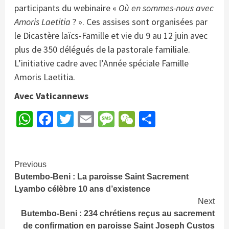
participants du webinaire «
Où en sommes-nous avec
Amoris Laetitia
? ». Ces assises sont organisées par
le Dicastère laïcs-Famille et vie du 9 au 12 juin avec
plus de 350 délégués de la pastorale familiale.
L’initiative cadre avec l’Année spéciale Famille
Amoris Laetitia.
Avec Vaticannews
WhatsApp
Facebook
Twitter
Email
Message
WeChat
Partager
Continue
Previous
Butembo-Beni : La paroisse Saint Sacrement
Reading
Lyambo célèbre 10 ans d’existence
Next
Butembo-Beni : 234 chrétiens reçus au sacrement
de confirmation en paroisse Saint Joseph Custos