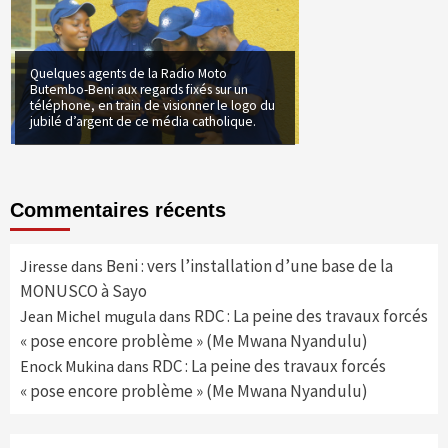
Quelques agents de la Radio Moto
Butembo-Beni aux regards fixés sur un
téléphone, en train de visionner le logo du
jubilé d’argent de ce média catholique.
Commentaires récents
Beni : vers l’installation d’une base de la
Jiresse
dans
MONUSCO à Sayo
RDC : La peine des travaux forcés
Jean Michel mugula
dans
« pose encore problème » (Me Mwana Nyandulu)
RDC : La peine des travaux forcés
Enock Mukina
dans
« pose encore problème » (Me Mwana Nyandulu)