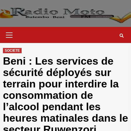
Skip
to
content
Primary
Menu
SOCIETE
Beni : Les services de
sécurité déployés sur
terrain pour interdire la
consommation de
l’alcool pendant les
heures matinales dans le
secteur Ruwenzori