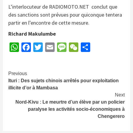
L’interlocuteur de RADIOMOTO.NET conclut que
des sanctions sont prévues pour quiconque tentera
partir en l’encontre de cette mesure.
Richard Makulumbe
WhatsApp
Facebook
Twitter
Email
Message
WeChat
Partager
Continue
Previous
Ituri : Des sujets chinois arrêtés pour exploitation
Reading
illicite d’or à Mambasa
Next
Nord-Kivu : Le meurtre d’un élève par un policier
paralyse les activités socio-économiques à
Chengerero