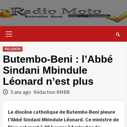
Skip
to
content
Primary
Menu
RELIGION
Butembo-Beni : l’Abbé
Sindani Mbindule
Léonard n’est plus
5 ans ago
Rédaction RMBB
Le diocèse catholique de Butembo-Beni pleure
l’Abbé Sindani Mbindule Léonard. Ce ministre de