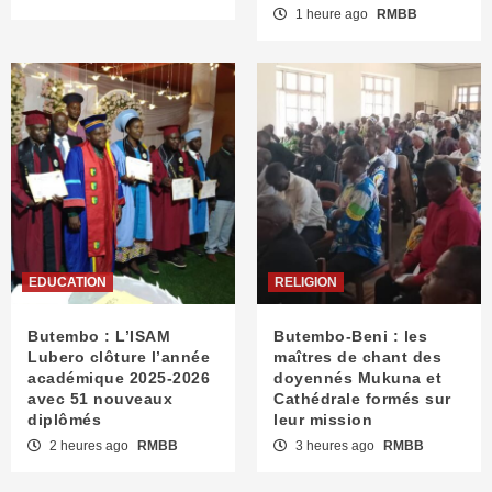
1 heure ago
RMBB
EDUCATION
RELIGION
Butembo : L’ISAM
Butembo-Beni : les
Lubero clôture l’année
maîtres de chant des
académique 2025-2026
doyennés Mukuna et
avec 51 nouveaux
Cathédrale formés sur
diplômés
leur mission
2 heures ago
RMBB
3 heures ago
RMBB