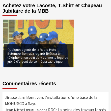
Achetez votre Lacoste, T-Shirt et Chapeau
Jubilaire de la MBB
Quelques agents de la Radio Moto
Butembo-Beni aux regards fixés sur un
téléphone, en train de visionner le logo du
jubilé d’argent de ce média catholique.
Commentaires récents
Beni : vers l’installation d’une base de la
Jiresse
dans
MONUSCO à Sayo
RDC : La peine des travaux forcés
Jean Michel mugula
dans