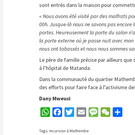
sont entrés dans la maison pour commettr
«
Nous avons été visité par des malfrats por
00h. Jusque-là nous ne savons pas encore leu
portes. Heureusement la porte du salon n’a
la porte externe où je passe nuit avec mon gr
nous ont tabassés et nous nous sommes sau
Le père de famille précise par ailleurs que 
à l’hôpital de Matanda.
Dans la communauté du quartier Mathembe, 
des efforts pour faire face à l’activisme d
Dany Mweusi
WhatsApp
Facebook
Twitter
Email
Message
WeCh
Pa
Tags:
Incursion à Mathembe