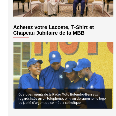
volume.
Achetez votre Lacoste, T-Shirt et
Chapeau Jubilaire de la MBB
Quelques agents de la Radio Moto Butembo-Beni aux
regards fixés sur un téléphone, en train de visionner le logo
du jubilé d’argent de ce média catholique.