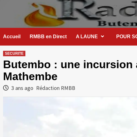
Skip
to
content
Accueil
RMBB en Direct
A LAUNE
POUR S
SECURITE
Butembo : une incursion 
Mathembe
3 ans ago
Rédaction RMBB