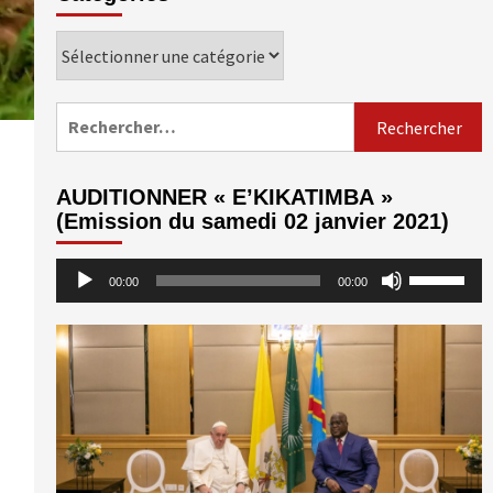
Catégories
Rechercher :
AUDITIONNER « E’KIKATIMBA »
(Emission du samedi 02 janvier 2021)
Lecteur
Utilisez
00:00
00:00
audio
les
flèches
haut/bas
pour
augmenter
ou
diminuer
le