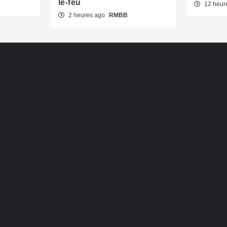
le-feu
12 heur
2 heures ago
RMBB