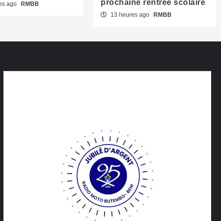
prochaine rentrée scolaire
es ago
RMBB
13 heures ago
RMBB