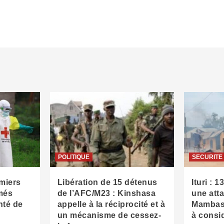
POLITIQUE
SECURITE
emiers
Libération de 15 détenus
Ituri : 
més
de l’AFC/M23 : Kinshasa
une att
nté de
appelle à la réciprocité et à
Mambasa
un mécanisme de cessez-
à consid