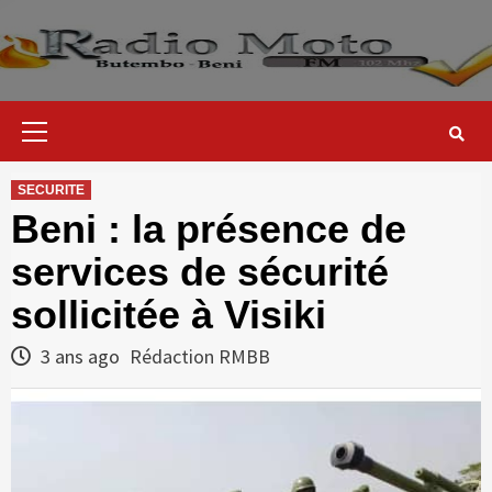
Skip
to
content
Primary
Menu
SECURITE
Beni : la présence de
services de sécurité
sollicitée à Visiki
3 ans ago
Rédaction RMBB