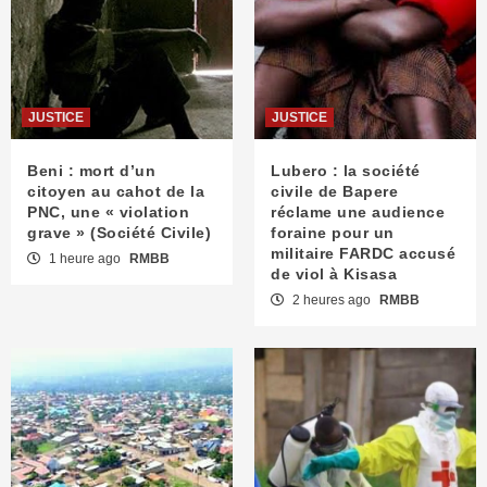
JUSTICE
JUSTICE
Beni : mort d’un
Lubero : la société
citoyen au cahot de la
civile de Bapere
PNC, une « violation
réclame une audience
grave » (Société Civile)
foraine pour un
militaire FARDC accusé
1 heure ago
RMBB
de viol à Kisasa
2 heures ago
RMBB