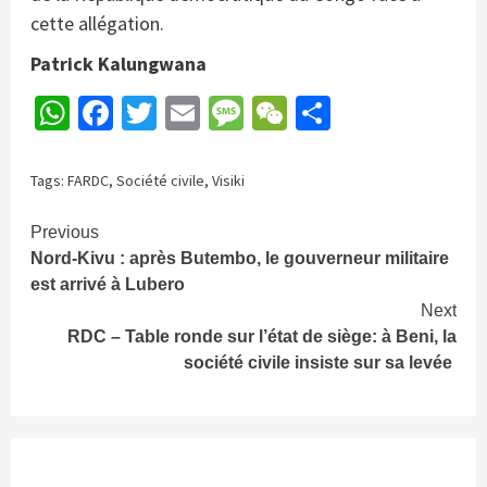
cette allégation.
Patrick Kalungwana
WhatsApp
Facebook
Twitter
Email
Message
WeChat
Partager
Tags:
FARDC
,
Société civile
,
Visiki
Continue
Previous
Nord-Kivu : après Butembo, le gouverneur militaire
Reading
est arrivé à Lubero
Next
RDC – Table ronde sur l’état de siège: à Beni, la
société civile insiste sur sa levée