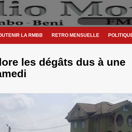
OUTENIR LA RMBB
RETRO MENSUELLE
POLITIQU
re les dégâts dus à une
amedi