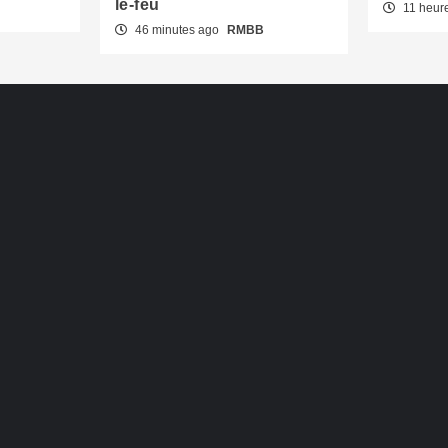
le-feu
11 heur
46 minutes ago
RMBB