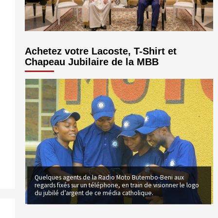
volume.
Achetez votre Lacoste, T-Shirt et
Chapeau Jubilaire de la MBB
Quelques agents de la Radio Moto Butembo-Beni aux
regards fixés sur un téléphone, en train de visionner le logo
du jubilé d’argent de ce média catholique.