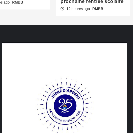
prochaine rentrée scolaire
es ago
RMBB
12 heures ago
RMBB