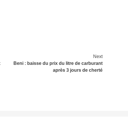
at
rtager
Next
x
Beni : baisse du prix du litre de carburant
après 3 jours de cherté