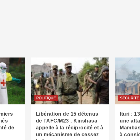
POLITIQUE
SECURITE
emiers
Libération de 15 détenus
Ituri : 
més
de l’AFC/M23 : Kinshasa
une att
nté de
appelle à la réciprocité et à
Mambasa
un mécanisme de cessez-
à consid