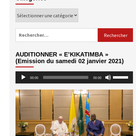
Catégories
Rechercher :
AUDITIONNER « E’KIKATIMBA »
(Emission du samedi 02 janvier 2021)
Lecteur
Utilisez
00:00
00:00
audio
les
flèches
haut/bas
pour
augmenter
ou
diminuer
le