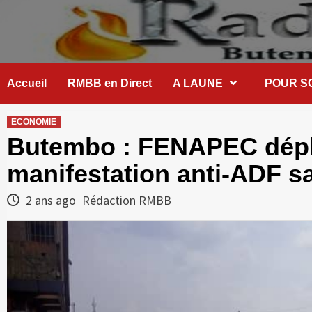
Skip
to
content
Accueil
RMBB en Direct
A LAUNE
POUR S
ECONOMIE
Butembo : FENAPEC déplo
manifestation anti-ADF s
2 ans ago
Rédaction RMBB