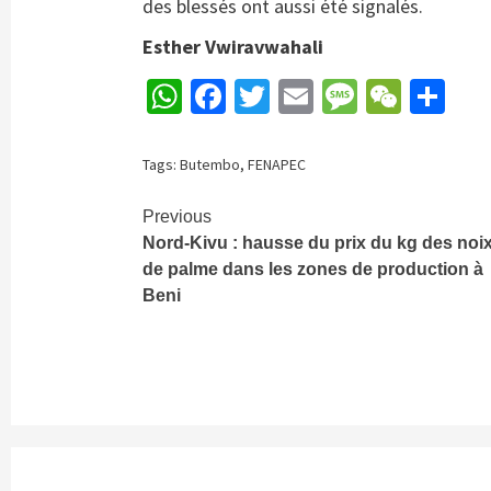
des blessés ont aussi été signalés.
Esther Vwiravwahali
WhatsApp
Facebook
Twitter
Email
Message
WeCh
Pa
Tags:
Butembo
,
FENAPEC
Continue
Previous
Nord-Kivu : hausse du prix du kg des noi
Reading
de palme dans les zones de production à
Beni