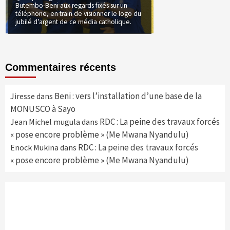
Butembo-Beni aux regards fixés sur un
téléphone, en train de visionner le logo du
jubilé d’argent de ce média catholique.
Commentaires récents
Beni : vers l’installation d’une base de la
Jiresse
dans
MONUSCO à Sayo
RDC : La peine des travaux forcés
Jean Michel mugula
dans
« pose encore problème » (Me Mwana Nyandulu)
RDC : La peine des travaux forcés
Enock Mukina
dans
« pose encore problème » (Me Mwana Nyandulu)