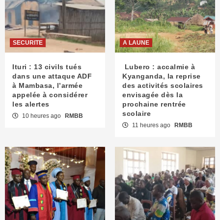
SECURITE
A LAUNE
Ituri : 13 civils tués
Lubero : accalmie à
dans une attaque ADF
Kyanganda, la reprise
à Mambasa, l’armée
des activités scolaires
appelée à considérer
envisagée dès la
les alertes
prochaine rentrée
scolaire
10 heures ago
RMBB
11 heures ago
RMBB