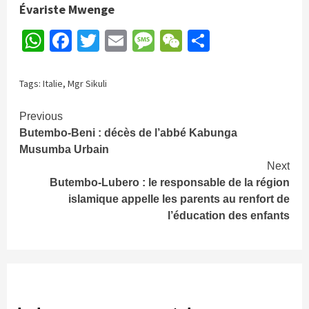
Évariste Mwenge
WhatsApp
Facebook
Twitter
Email
Message
WeChat
Partager
Tags:
Italie
,
Mgr Sikuli
Continue
Previous
Butembo-Beni : décès de l’abbé Kabunga
Reading
Musumba Urbain
Next
Butembo-Lubero : le responsable de la région
islamique appelle les parents au renfort de
l’éducation des enfants