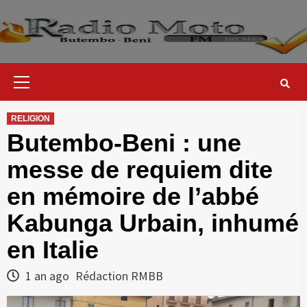
Skip
to
content
Primary
Menu
RELIGION
Butembo-Beni : une
messe de requiem dite
en mémoire de l’abbé
Kabunga Urbain, inhumé
en Italie
1 an ago
Rédaction RMBB