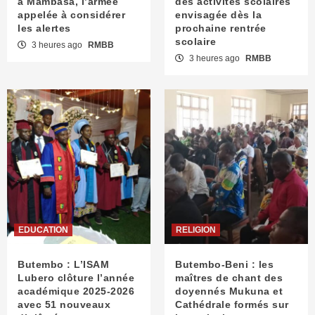
à Mambasa, l’armée
des activités scolaires
appelée à considérer
envisagée dès la
les alertes
prochaine rentrée
scolaire
3 heures ago
RMBB
3 heures ago
RMBB
EDUCATION
RELIGION
Butembo : L’ISAM
Butembo-Beni : les
Lubero clôture l’année
maîtres de chant des
académique 2025-2026
doyennés Mukuna et
avec 51 nouveaux
Cathédrale formés sur