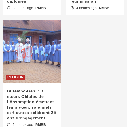
diplômés
leur mission
3 heures ago
RMBB
4 heures ago
RMBB
RELIGION
Butembo-Beni : 3
sœurs Oblates de
l’Assomption émettent
leurs vœux solennels
et 6 autres célèbrent 25
ans d’engagement
5 heures ago
RMBB