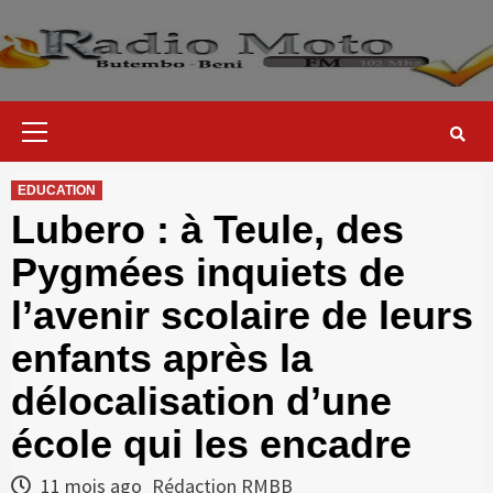
Skip
to
content
Primary
Menu
EDUCATION
Lubero : à Teule, des
Pygmées inquiets de
l’avenir scolaire de leurs
enfants après la
délocalisation d’une
école qui les encadre
11 mois ago
Rédaction RMBB