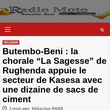
Skip
to
content
Primary
Menu
RELIGION
Butembo-Beni : la
chorale “La Sagesse” de
Rughenda appuie le
secteur de Kasesa avec
une dizaine de sacs de
ciment
3 mois ago
Rédaction RMBB