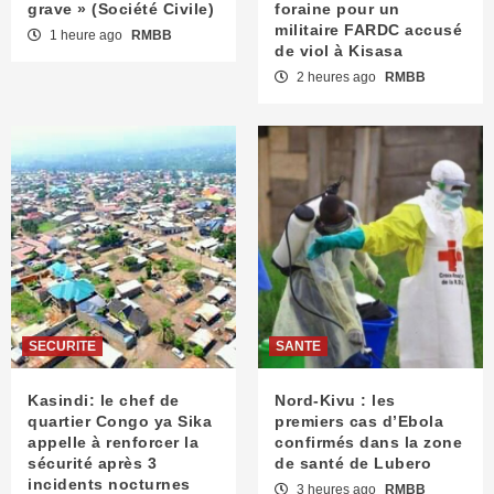
grave » (Société Civile)
foraine pour un
militaire FARDC accusé
1 heure ago
RMBB
de viol à Kisasa
2 heures ago
RMBB
SECURITE
SANTE
Kasindi: le chef de
Nord-Kivu : les
quartier Congo ya Sika
premiers cas d’Ebola
appelle à renforcer la
confirmés dans la zone
sécurité après 3
de santé de Lubero
incidents nocturnes
3 heures ago
RMBB