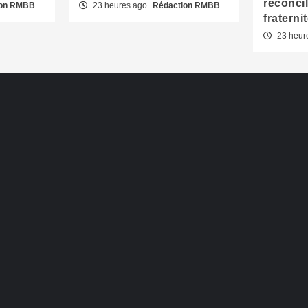
réconcil
ion RMBB
23 heures ago
Rédaction RMBB
fraterni
23 heur