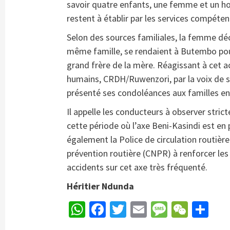
savoir quatre enfants, une femme et un h
restent à établir par les services compéten
Selon des sources familiales, la femme d
même famille, se rendaient à Butembo pou
grand frère de la mère. Réagissant à cet a
humains, CRDH/Ruwenzori, par la voix de s
présenté ses condoléances aux familles en
Il appelle les conducteurs à observer stric
cette période où l’axe Beni-Kasindi est en 
également la Police de circulation routièr
prévention routière (CNPR) à renforcer les
accidents sur cet axe très fréquenté.
Héritier Ndunda
WhatsApp
Facebook
Twitter
Email
Message
WeCh
Pa