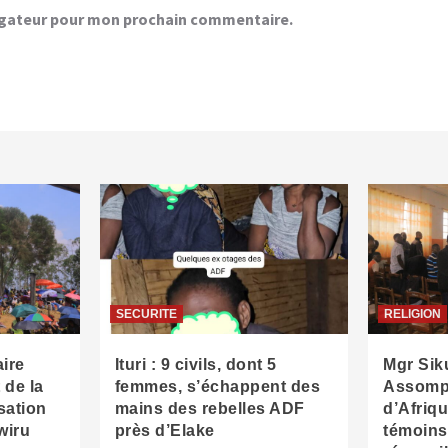
vigateur pour mon prochain commentaire.
SECURITE
RELIGION
ire
Ituri : 9 civils, dont 5
Mgr Sik
 de la
femmes, s’échappent des
Assompt
sation
mains des rebelles ADF
d’Afriq
wiru
près d’Elake
témoins 