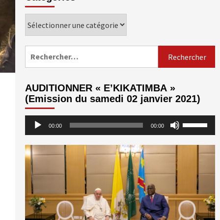
Catégories
Rechercher :
AUDITIONNER « E’KIKATIMBA »
(Emission du samedi 02 janvier 2021)
Lecteur
Utilisez
00:00
00:00
audio
les
flèches
haut/bas
pour
augmenter
ou
diminuer
le