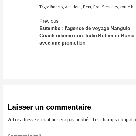
Tags:
6morts
,
Accident
,
Beni
,
Dott Services
,
route Ka
Continue
Previous
Butembo : l’agence de voyage Nangulo
Reading
Coach relance son trafic Butembo-Bunia
avec une promotion
Laisser un commentaire
Votre adresse e-mail ne sera pas publiée.
Les champs obligatoi
Commentaire
*