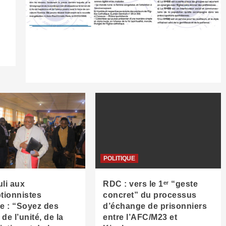
POLITIQUE
uli aux
RDC : vers le 1ᵉʳ “geste
ionnistes
concret” du processus
ue : “Soyez des
d’échange de prisonniers
de l’unité, de la
entre l’AFC/M23 et