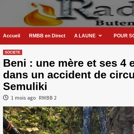
Skip
to
content
Accueil
RMBB en Direct
A LAUNE
POUR S
SOCIETE
Beni : une mère et ses 4 
dans un accident de circul
Semuliki
1 mois ago
RMBB 2