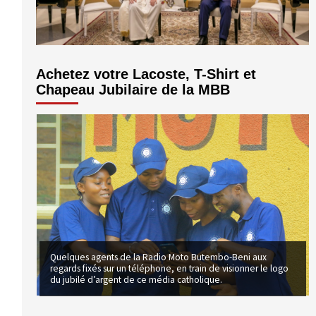
volume.
Achetez votre Lacoste, T-Shirt et
Chapeau Jubilaire de la MBB
Quelques agents de la Radio Moto Butembo-Beni aux
regards fixés sur un téléphone, en train de visionner le logo
du jubilé d’argent de ce média catholique.