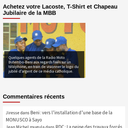
Achetez votre Lacoste, T-Shirt et Chapeau
Jubilaire de la MBB
Quelques agents de la Radio Moto
Butembo-Beni aux regards fixés sur un
téléphone, en train de visionner le logo du
jubilé d’argent de ce média catholique.
Commentaires récents
Beni : vers l’installation d’une base de la
Jiresse
dans
MONUSCO à Sayo
RDC : La peine des travaux forcés
Jean Michel mugula
dans