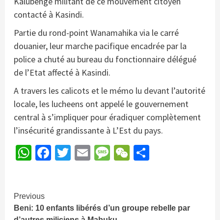
Kalubenge militant de ce mouvement citoyen
contacté à Kasindi.
Partie du rond-point Wanamahika via le carré
douanier, leur marche pacifique encadrée par la
police a chuté au bureau du fonctionnaire délégué
de l’Etat affecté à Kasindi.
A travers les calicots et le mémo lu devant l’autorité
locale, les lucheens ont appelé le gouvernement
central à s’impliquer pour éradiquer complètement
l’insécurité grandissante à L’Est du pays.
WhatsApp
Facebook
Twitter
Email
Message
WeChat
Partager
Continue
Previous
Beni: 10 enfants libérés d’un groupe rebelle par
Reading
d’autres miliciens à Mabuku