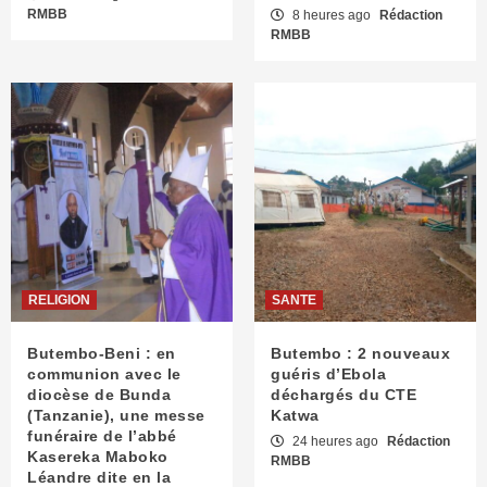
RMBB
8 heures ago
Rédaction
RMBB
RELIGION
SANTE
Butembo-Beni : en
Butembo : 2 nouveaux
communion avec le
guéris d’Ebola
diocèse de Bunda
déchargés du CTE
(Tanzanie), une messe
Katwa
funéraire de l’abbé
24 heures ago
Rédaction
Kasereka Maboko
RMBB
Léandre dite en la