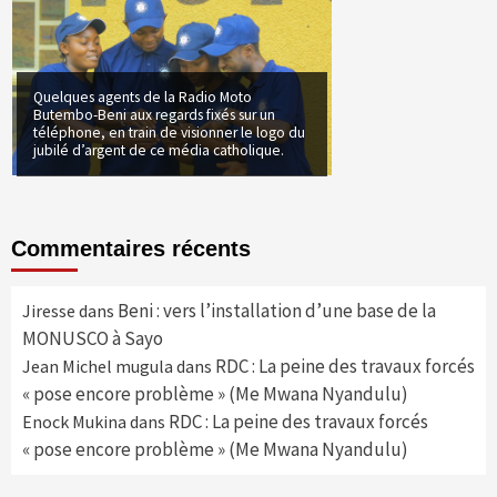
Quelques agents de la Radio Moto
Butembo-Beni aux regards fixés sur un
téléphone, en train de visionner le logo du
jubilé d’argent de ce média catholique.
Commentaires récents
Beni : vers l’installation d’une base de la
Jiresse
dans
MONUSCO à Sayo
RDC : La peine des travaux forcés
Jean Michel mugula
dans
« pose encore problème » (Me Mwana Nyandulu)
RDC : La peine des travaux forcés
Enock Mukina
dans
« pose encore problème » (Me Mwana Nyandulu)