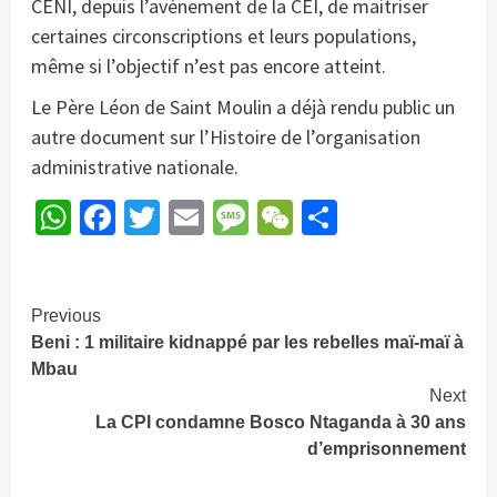
CENI, depuis l’avènement de la CEI, de maitriser
certaines circonscriptions et leurs populations,
même si l’objectif n’est pas encore atteint.
Le Père Léon de Saint Moulin a déjà rendu public un
autre document sur l’Histoire de l’organisation
administrative nationale.
WhatsApp
Facebook
Twitter
Email
Message
WeChat
Partager
Continue
Previous
Beni : 1 militaire kidnappé par les rebelles maï-maï à
Reading
Mbau
Next
La CPI condamne Bosco Ntaganda à 30 ans
d’emprisonnement