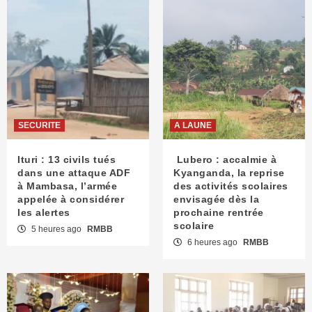
SECURITE
A LAUNE
Ituri : 13 civils tués
Lubero : accalmie à
dans une attaque ADF
Kyanganda, la reprise
à Mambasa, l’armée
des activités scolaires
appelée à considérer
envisagée dès la
les alertes
prochaine rentrée
scolaire
5 heures ago
RMBB
6 heures ago
RMBB