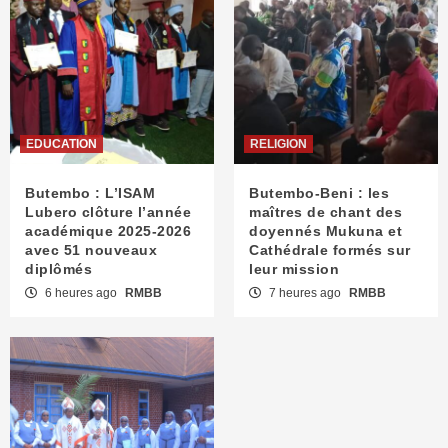
EDUCATION
RELIGION
Butembo : L’ISAM
Butembo-Beni : les
Lubero clôture l’année
maîtres de chant des
académique 2025-2026
doyennés Mukuna et
avec 51 nouveaux
Cathédrale formés sur
diplômés
leur mission
6 heures ago
RMBB
7 heures ago
RMBB