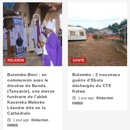
RELIGION
SANTE
Butembo-Beni : en
Butembo : 2 nouveaux
communion avec le
guéris d’Ebola
diocèse de Bunda
déchargés du CTE
(Tanzanie), une messe
Katwa
funéraire de l’abbé
1 jour ago
Rédaction
Kasereka Maboko
RMBB
Léandre dite en la
Cathédrale
1 jour ago
Rédaction
RMBB