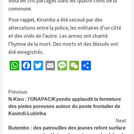
voilà les cris partagés dans les quatre coins de la
commune.
Pour rappel, Kirumba a été secoué par des
altercations entre la police, les militaires d’un côté
et des civils de l’autre. Les armes ont chanté
l’hymne de la mort. Des morts et des blessés ont
été enregistrés.
WhatsApp
Facebook
Twitter
Email
Message
WeChat
Partager
Continue
Previous
N-Kivu : l’ONAPAC/Kyondo applaudit la fermeture
Reading
des pistes poreuses autour du poste frontalier de
Kasindi-Lubiriha
Next
Butembo : des patrouilles des jeunes refont surface