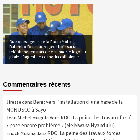
Quelques agents de la Radio Moto
Butembo-Beni aux regards fixés sur un
téléphone, en train de visionner le logo du
jubilé d’argent de ce média catholique.
Commentaires récents
Beni : vers l’installation d’une base de la
Jiresse
dans
MONUSCO à Sayo
RDC : La peine des travaux forcés
Jean Michel mugula
dans
« pose encore problème » (Me Mwana Nyandulu)
RDC : La peine des travaux forcés
Enock Mukina
dans