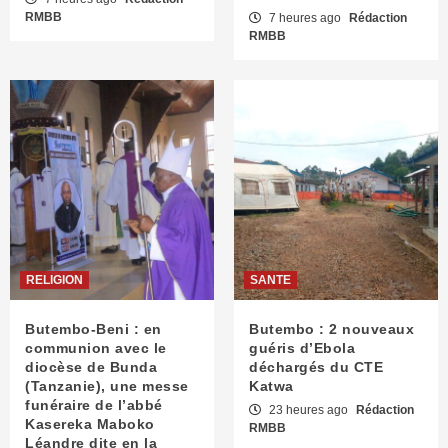
RMBB
7 heures ago
Rédaction
RMBB
RELIGION
SANTE
Butembo-Beni : en
Butembo : 2 nouveaux
communion avec le
guéris d’Ebola
diocèse de Bunda
déchargés du CTE
(Tanzanie), une messe
Katwa
funéraire de l’abbé
23 heures ago
Rédaction
Kasereka Maboko
RMBB
Léandre dite en la