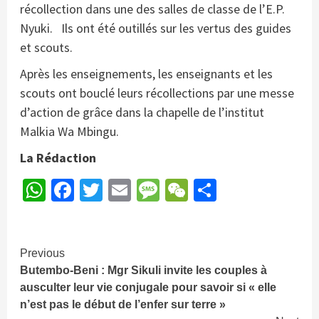
récollection dans une des salles de classe de l’E.P.
Nyuki. Ils ont été outillés sur les vertus des guides
et scouts.
Après les enseignements, les enseignants et les
scouts ont bouclé leurs récollections par une messe
d’action de grâce dans la chapelle de l’institut
Malkia Wa Mbingu.
La Rédaction
WhatsApp
Facebook
Twitter
Email
Message
WeChat
Partager
Continue
Previous
Butembo-Beni : Mgr Sikuli invite les couples à
Reading
ausculter leur vie conjugale pour savoir si « elle
n’est pas le début de l’enfer sur terre »