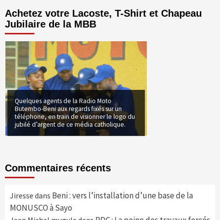
Achetez votre Lacoste, T-Shirt et Chapeau
Jubilaire de la MBB
Quelques agents de la Radio Moto
Butembo-Beni aux regards fixés sur un
téléphone, en train de visionner le logo du
jubilé d’argent de ce média catholique.
Commentaires récents
Beni : vers l’installation d’une base de la
Jiresse
dans
MONUSCO à Sayo
RDC : La peine des travaux forcés
Jean Michel mugula
dans