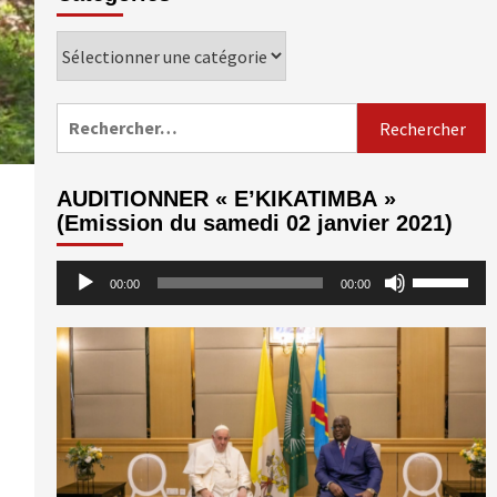
Catégories
Rechercher :
AUDITIONNER « E’KIKATIMBA »
(Emission du samedi 02 janvier 2021)
Lecteur
Utilisez
00:00
00:00
audio
les
flèches
haut/bas
pour
augmenter
ou
diminuer
le