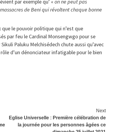
évient par exemple qu’ «
on ne peut pas
s massacres de Beni qui révoltent chaque bonne
x que le pouvoir politique qui n’est que
isés par feu le Cardinal Monsengwgo pour se
 Sikuli Paluku Melchisédech chute aussi qu’avec
e rôle d’un dénonciateur infatigable pour le bien
at
rtager
Next
Eglise Universelle : Première célébration de
ame
la journée pour les personnes âgées ce
dimanche 25 juillet 2021