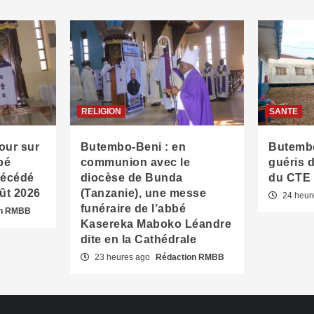
RELIGION
SANTE
our sur
Butembo-Beni : en
Butembo
bé
communion avec le
guéris 
décédé
diocèse de Bunda
du CTE
oût 2026
(Tanzanie), une messe
24 heur
funéraire de l’abbé
on RMBB
Kasereka Maboko Léandre
dite en la Cathédrale
23 heures ago
Rédaction RMBB