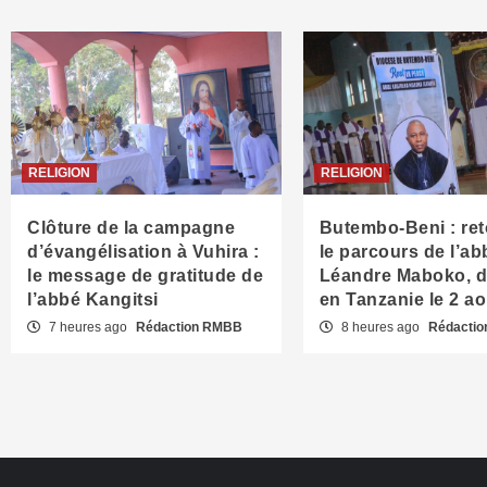
RELIGION
RELIGION
Clôture de la campagne
Butembo-Beni : ret
d’évangélisation à Vuhira :
le parcours de l’ab
le message de gratitude de
Léandre Maboko, 
l’abbé Kangitsi
en Tanzanie le 2 a
7 heures ago
Rédaction RMBB
8 heures ago
Rédacti