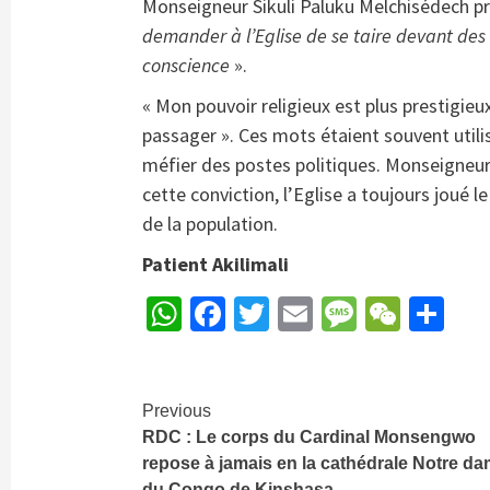
Monseigneur Sikuli Paluku Melchisédech pr
demander à l’Eglise de se taire devant de
conscience
».
« Mon pouvoir religieux est plus prestigieu
passager ». Ces mots étaient souvent util
méfier des postes politiques. Monseigneur
cette conviction, l’Eglise a toujours joué l
de la population.
Patient Akilimali
WhatsApp
Facebook
Twitter
Email
Message
WeCh
Pa
Continue
Previous
RDC : Le corps du Cardinal Monsengwo
Reading
repose à jamais en la cathédrale Notre d
du Congo de Kinshasa