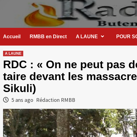
Skip
to
content
Accueil
RMBB en Direct
A LAUNE
POUR S
A LAUNE
RDC : « On ne peut pas d
taire devant les massacre
Sikuli)
5 ans ago
Rédaction RMBB