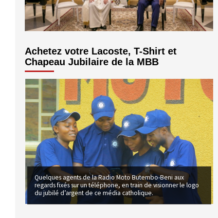
volume.
Achetez votre Lacoste, T-Shirt et
Chapeau Jubilaire de la MBB
Quelques agents de la Radio Moto Butembo-Beni aux
regards fixés sur un téléphone, en train de visionner le logo
du jubilé d’argent de ce média catholique.