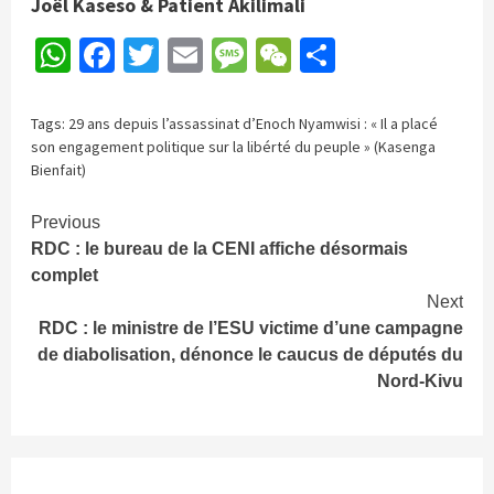
Joël Kaseso & Patient Akilimali
WhatsApp
Facebook
Twitter
Email
Message
WeChat
Partager
Tags:
29 ans depuis l’assassinat d’Enoch Nyamwisi : « Il a placé
son engagement politique sur la libérté du peuple » (Kasenga
Bienfait)
Continue
Previous
RDC : le bureau de la CENI affiche désormais
Reading
complet
Next
RDC : le ministre de l’ESU victime d’une campagne
de diabolisation, dénonce le caucus de députés du
Nord-Kivu