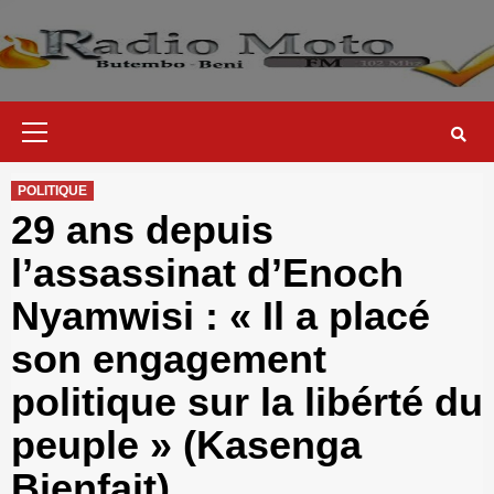
Skip
to
content
Primary
Menu
POLITIQUE
29 ans depuis
l’assassinat d’Enoch
Nyamwisi : « Il a placé
son engagement
politique sur la libérté du
peuple » (Kasenga
Bienfait)