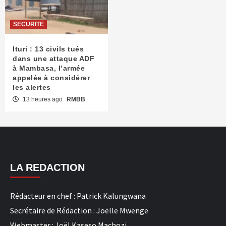
SECURITE
Ituri : 13 civils tués
dans une attaque ADF
à Mambasa, l’armée
appelée à considérer
les alertes
13 heures ago
RMBB
LA REDACTION
Rédacteur en chef : Patrick Kalungwana
Secrétaire de Rédaction : Joëlle Mwenge
Webmaster : Joël Kaseso Machozi