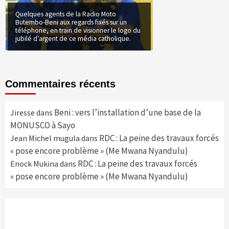
Quelques agents de la Radio Moto
Butembo-Beni aux regards fixés sur un
téléphone, en train de visionner le logo du
jubilé d’argent de ce média catholique.
Commentaires récents
Beni : vers l’installation d’une base de la
Jiresse
dans
MONUSCO à Sayo
RDC : La peine des travaux forcés
Jean Michel mugula
dans
« pose encore problème » (Me Mwana Nyandulu)
RDC : La peine des travaux forcés
Enock Mukina
dans
« pose encore problème » (Me Mwana Nyandulu)