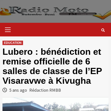
Skip
to
content
Primary
Menu
EDUCATION
Lubero : bénédiction et
remise officielle de 6
salles de classe de l’EP
Visaravwe à Kivugha
5 ans ago
Rédaction RMBB