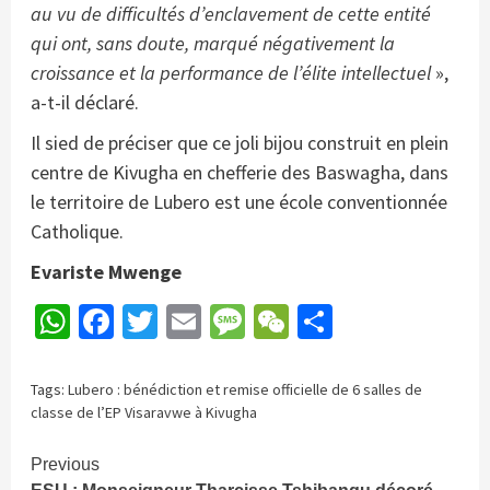
au vu de difficultés d’enclavement de cette entité
qui ont, sans doute, marqué négativement la
croissance et la performance de l’élite intellectuel
»,
a-t-il déclaré.
Il sied de préciser que ce joli bijou construit en plein
centre de Kivugha en chefferie des Baswagha, dans
le territoire de Lubero est une école conventionnée
Catholique.
Evariste Mwenge
WhatsApp
Facebook
Twitter
Email
Message
WeChat
Partager
Tags:
Lubero : bénédiction et remise officielle de 6 salles de
classe de l’EP Visaravwe à Kivugha
Continue
Previous