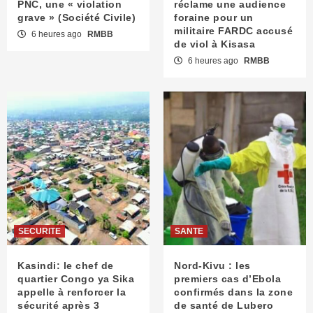
PNC, une « violation
réclame une audience
grave » (Société Civile)
foraine pour un
militaire FARDC accusé
6 heures ago
RMBB
de viol à Kisasa
6 heures ago
RMBB
SECURITE
SANTE
Kasindi: le chef de
Nord-Kivu : les
quartier Congo ya Sika
premiers cas d’Ebola
appelle à renforcer la
confirmés dans la zone
sécurité après 3
de santé de Lubero