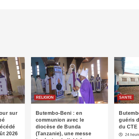
RELIGION
SANTE
our sur
Butembo-Beni : en
Butembo
bé
communion avec le
guéris 
décédé
diocèse de Bunda
du CTE
oût 2026
(Tanzanie), une messe
24 heur