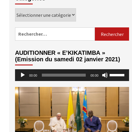
Catégories
Rechercher :
AUDITIONNER « E’KIKATIMBA »
(Emission du samedi 02 janvier 2021)
Lecteur
Utilisez
00:00
00:00
audio
les
flèches
haut/bas
pour
augmenter
ou
diminuer
le