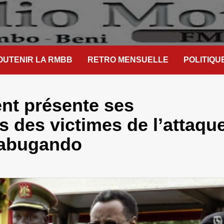
OUTENIR LA RMBB
RETRO MENSUELLE
POLITIQU
nt présente ses
 des victimes de l’attaqu
yabugando