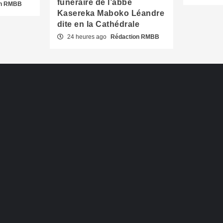
funéraire de l’abbé
on RMBB
Kasereka Maboko Léandre
dite en la Cathédrale
24 heures ago
Rédaction RMBB