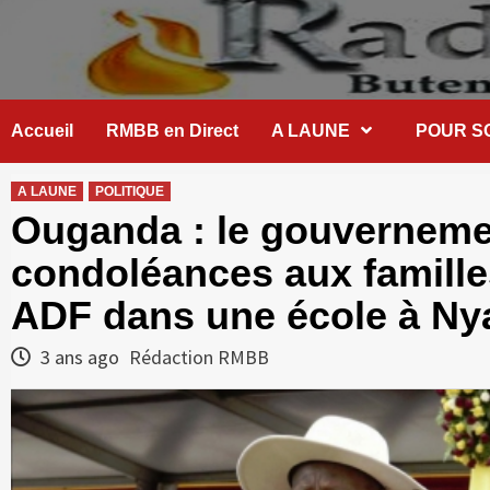
Skip
to
content
Accueil
RMBB en Direct
A LAUNE
POUR S
A LAUNE
POLITIQUE
Ouganda : le gouverneme
condoléances aux familles
ADF dans une école à N
3 ans ago
Rédaction RMBB