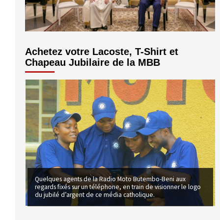
volume.
Achetez votre Lacoste, T-Shirt et
Chapeau Jubilaire de la MBB
Quelques agents de la Radio Moto Butembo-Beni aux
regards fixés sur un téléphone, en train de visionner le logo
du jubilé d’argent de ce média catholique.