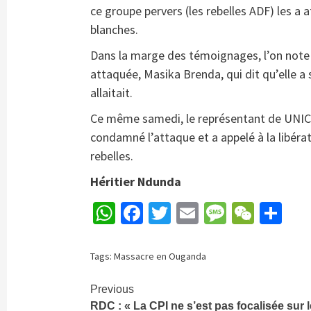
ce groupe pervers (les rebelles ADF) les a 
blanches.
Dans la marge des témoignages, l’on note a
attaquée, Masika Brenda, qui dit qu’elle a 
allaitait.
Ce même samedi, le représentant de UNICE
condamné l’attaque et a appelé à la libér
rebelles.
Héritier Ndunda
WhatsApp
Facebook
Twitter
Email
Message
WeCh
Pa
Tags:
Massacre en Ouganda
Continue
Previous
RDC : « La CPI ne s’est pas focalisée sur 