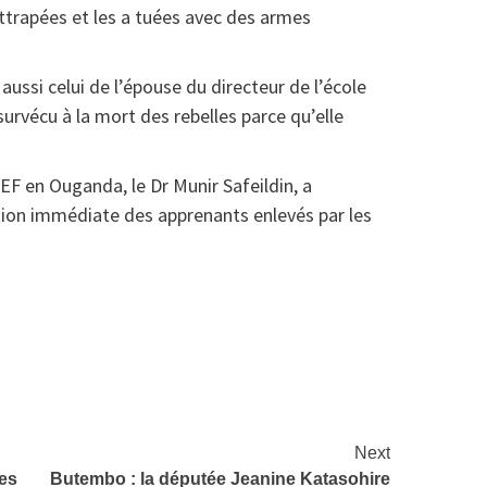
attrapées et les a tuées avec des armes
ussi celui de l’épouse du directeur de l’école
survécu à la mort des rebelles parce qu’elle
F en Ouganda, le Dr Munir Safeildin, a
ation immédiate des apprenants enlevés par les
at
rtager
Next
les
Butembo : la députée Jeanine Katasohire