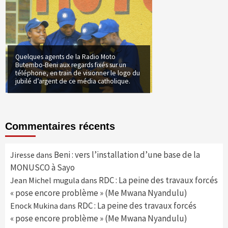
Quelques agents de la Radio Moto
Butembo-Beni aux regards fixés sur un
téléphone, en train de visionner le logo du
jubilé d’argent de ce média catholique.
Commentaires récents
Beni : vers l’installation d’une base de la
Jiresse
dans
MONUSCO à Sayo
RDC : La peine des travaux forcés
Jean Michel mugula
dans
« pose encore problème » (Me Mwana Nyandulu)
RDC : La peine des travaux forcés
Enock Mukina
dans
« pose encore problème » (Me Mwana Nyandulu)