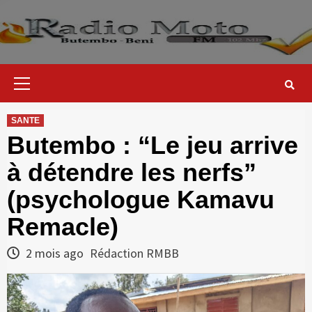
Skip
to
content
Primary
Menu
SANTE
Butembo : “Le jeu arrive
à détendre les nerfs”
(psychologue Kamavu
Remacle)
2 mois ago
Rédaction RMBB