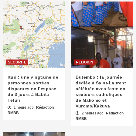
SECURITE
RELIGION
Ituri : une vingtaine de
Butembo : la journée
personnes portées
dédiée à Saint-Laurent
disparues en l’espace
célébrée avec faste en
de 3 jours à Babila-
secteurs catholiques
Teturi
de Makomo et
Vuromo/Kakuva
1 heure ago
Rédaction
RMBB
2 heures ago
Rédaction
RMBB