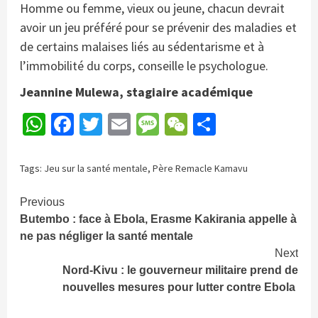
Homme ou femme, vieux ou jeune, chacun devrait
avoir un jeu préféré pour se prévenir des maladies et
de certains malaises liés au sédentarisme et à
l’immobilité du corps, conseille le psychologue.
Jeannine Mulewa, stagiaire académique
WhatsApp
Facebook
Twitter
Email
Message
WeChat
Partager
Tags:
Jeu sur la santé mentale
,
Père Remacle Kamavu
Continue
Previous
Butembo : face à Ebola, Erasme Kakirania appelle à
Reading
ne pas négliger la santé mentale
Next
Nord-Kivu : le gouverneur militaire prend de
nouvelles mesures pour lutter contre Ebola