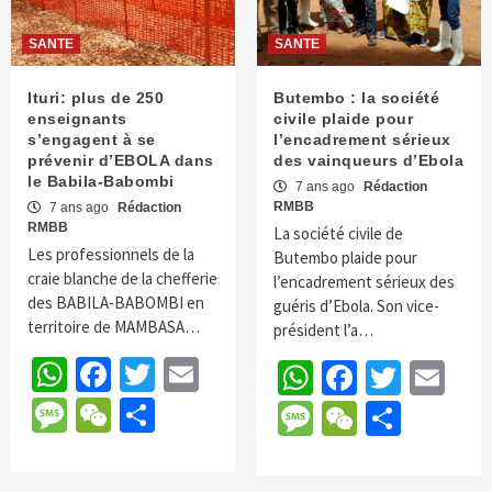
SANTE
SANTE
Ituri: plus de 250
Butembo : la société
enseignants
civile plaide pour
s’engagent à se
l’encadrement sérieux
prévenir d’EBOLA dans
des vainqueurs d’Ebola
le Babila-Babombi
7 ans ago
Rédaction
RMBB
7 ans ago
Rédaction
RMBB
La société civile de
Les professionnels de la
Butembo plaide pour
craie blanche de la chefferie
l’encadrement sérieux des
des BABILA-BABOMBI en
guéris d’Ebola. Son vice-
territoire de MAMBASA…
président l’a…
WhatsApp
Facebook
Twitter
Email
WhatsApp
Faceboo
Twitte
Em
Message
WeChat
Partager
Message
WeChat
Parta