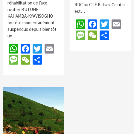
réhabilitation de l’axe
RDC au CTE Katwa. Celui-ci
routier BUTUHE-
est…
KAHAMBA-KYAVISOGHO
WhatsApp
Faceboo
Twitte
Em
ont été momentanément
suspendus depuis bientôt
Message
WeChat
Parta
un…
WhatsApp
Facebook
Twitter
Email
Message
WeChat
Partager