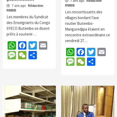
7 ans ago
Rédaction
RMBB
7 ans ago
Rédaction
RMBB
Les ressortissants des
Les membres du Syndicat
villages bordant l’axe
des Enseignants du Congo
routier Butembo-
SYECO Butembo se disent
Manguredjipa étaient en
prêts à soutenir…
rencontre extraordinaire ce
vendredi 27…
WhatsApp
Facebook
Twitter
Email
WhatsApp
Faceboo
Twitte
Em
Message
WeChat
Partager
Message
WeChat
Parta