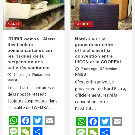
SANTE
SOCIETE
ITURI/Lwemba : Alerte
Nord-Kivu : le
des leaders
gouverneur retire
communautaires sur
officiellement la
les risques de la
convention entre
suspension des
l’ICCN et la COOPEVI
activités sanitaires
7 ans ago
Rédaction
RMBB
7 ans ago
Rédaction
RMBB
C’est enfin arrivé. Le
Les activités sanitaires et
gouverneur du Nord Kivu a,
de la riposte restent
officiellement, retiré la
toujours suspendues dans
convention entre
la localité de LWEMBA….
l’Institut…
WhatsApp
Facebook
Twitter
Email
WhatsApp
Faceboo
Twitte
Em
Message
WeChat
Partager
Message
WeChat
Parta