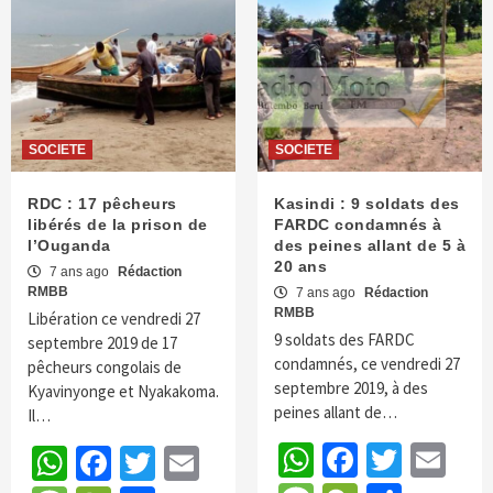
SOCIETE
SOCIETE
RDC : 17 pêcheurs
Kasindi : 9 soldats des
libérés de la prison de
FARDC condamnés à
l’Ouganda
des peines allant de 5 à
20 ans
7 ans ago
Rédaction
RMBB
7 ans ago
Rédaction
RMBB
Libération ce vendredi 27
9 soldats des FARDC
septembre 2019 de 17
condamnés, ce vendredi 27
pêcheurs congolais de
septembre 2019, à des
Kyavinyonge et Nyakakoma.
peines allant de…
Il…
WhatsApp
Faceboo
Twitte
Em
WhatsApp
Facebook
Twitter
Email