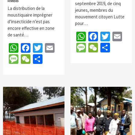
RMBB
septembre 2019, de cinq
La distribution de la
jeunes, membres du
moustiquaire imprégner
mouvement citoyen Lutte
d’insecticide n’est pas
pour…
encore effective en zone
WhatsApp
Faceboo
Twitte
Em
de santé…
Message
WeChat
Parta
WhatsApp
Facebook
Twitter
Email
Message
WeChat
Partager