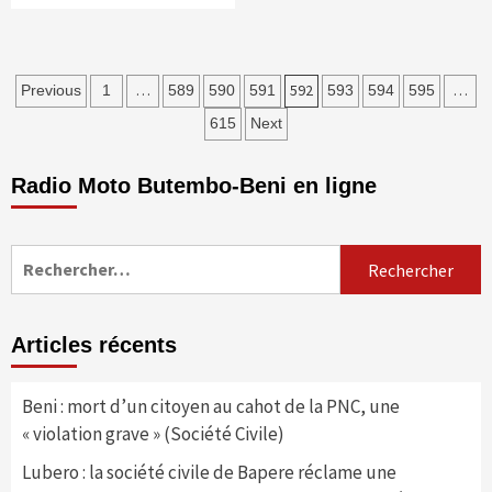
Pagination
…
592
…
Previous
1
589
590
591
593
594
595
des
615
Next
publications
Radio Moto Butembo-Beni en ligne
Rechercher :
Articles récents
Beni : mort d’un citoyen au cahot de la PNC, une
« violation grave » (Société Civile)
Lubero : la société civile de Bapere réclame une