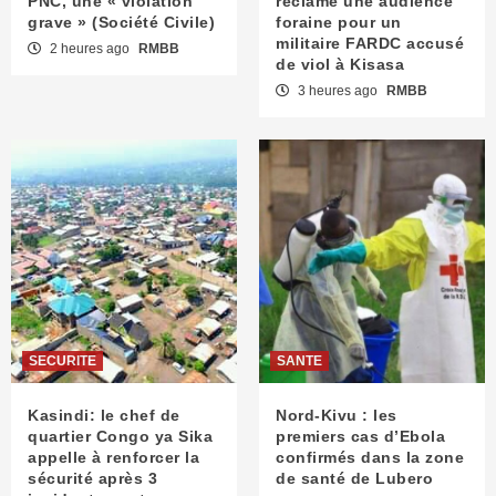
PNC, une « violation
réclame une audience
grave » (Société Civile)
foraine pour un
militaire FARDC accusé
2 heures ago
RMBB
de viol à Kisasa
3 heures ago
RMBB
SECURITE
SANTE
Kasindi: le chef de
Nord-Kivu : les
quartier Congo ya Sika
premiers cas d’Ebola
appelle à renforcer la
confirmés dans la zone
sécurité après 3
de santé de Lubero