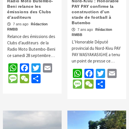
Radio Moto Butembo-
Nord-Kivu : Honorable
Beni relance les
PAY PAY confirme la
émissions des Clubs
construction d’un
d’auditeurs
stade de football à
Butembo
7 ans ago
Rédaction
RMBB
7 ans ago
Rédaction
RMBB
Relance des émissions des
L’Honorable Député
Clubs d’auditeurs de la
provincial du Nord-Kivu PAY
Radio Moto Butembo-Beni
PAY WASYAKASIGHE a tenu
ce samedi 28 septembre…
un point de presse ce…
WhatsApp
Facebook
Twitter
Email
WhatsApp
Faceboo
Twitte
Em
Message
WeChat
Partager
Message
WeChat
Parta