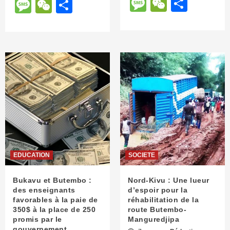
Message
WeChat
Parta
Message
WeChat
Partager
EDUCATION
SOCIETE
Bukavu et Butembo :
Nord-Kivu : Une lueur
des enseignants
d’espoir pour la
favorables à la paie de
réhabilitation de la
350$ à la place de 250
route Butembo-
promis par le
Manguredjipa
gouvernement