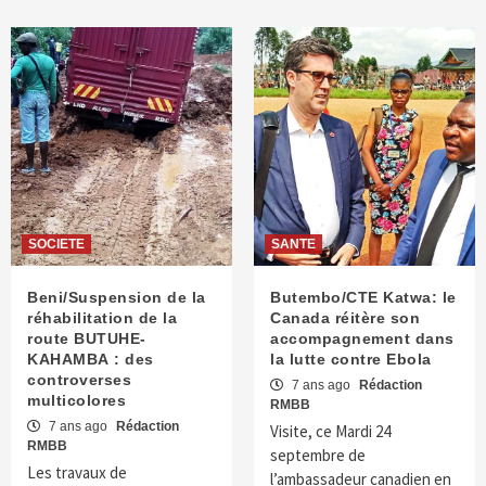
SOCIETE
SANTE
Beni/Suspension de la
Butembo/CTE Katwa: le
réhabilitation de la
Canada réitère son
route BUTUHE-
accompagnement dans
KAHAMBA : des
la lutte contre Ebola
controverses
7 ans ago
Rédaction
multicolores
RMBB
7 ans ago
Rédaction
Visite, ce Mardi 24
RMBB
septembre de
Les travaux de
l’ambassadeur canadien en