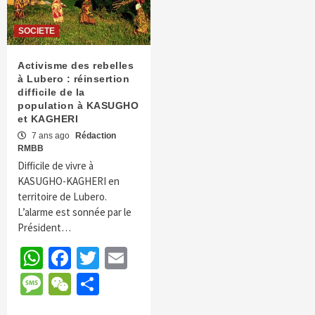
SOCIETE
Activisme des rebelles
à Lubero : réinsertion
difficile de la
population à KASUGHO
et KAGHERI
7 ans ago
Rédaction
RMBB
Difficile de vivre à
KASUGHO-KAGHERI en
territoire de Lubero.
L’alarme est sonnée par le
Président…
WhatsApp
Facebook
Twitter
Email
Message
WeChat
Partager