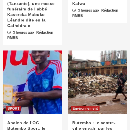
(Tanzanie), une messe
Katwa
funéraire de l’abbé
3 heures ago
Rédaction
Kasereka Maboko
RMBB
Léandre dite en la
Cathédrale
3 heures ago
Rédaction
RMBB
SPORT
Environnement
Ancien de l’OC
Butembo : le centre-
Butembo Sport, le
ville envahi par les