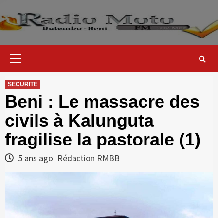
Skip
to
content
Primary
Menu
SECURITE
Beni : Le massacre des
civils à Kalunguta
fragilise la pastorale (1)
5 ans ago
Rédaction RMBB