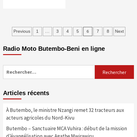
Pagination
…
6
Previous
1
3
4
5
7
8
Next
des
Radio Moto Butembo-Beni en ligne
publications
Rechercher :
Articles récents
À Butembo, le ministre Nzangi remet 32 tracteurs aux
acteurs agricoles du Nord-Kivu
Butembo – Sanctuaire MCA Vuhira : début de la mission
d’évangélisation avec Agathe Mwirawiru