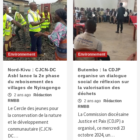
Environnement
Environnement
Nord-Kivu : CJCN-DC
Butembo : la CDJP
Asbl lance la 2e phase
organise un dialogue
du reboisement des
social de réflexion sur
villages de Nyiragongo
la valorisation des
déchets
2 ans ago
Rédaction
RMBB
2 ans ago
Rédaction
RMBB
Le Cercle des jeunes pour
La Commission diocésaine
la conservation de la nature
Justice et Paix (CDJP) a
et le développement
organisé, ce mercredi 23
communautaire (CJCN-
octobre 2024, un…
DC…