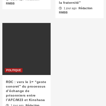
la fraternité”
RMBB
1 jour ago
Rédaction
RMBB
POLITIQUE
RDC : vers le 1ᵉʳ “geste
concret” du processus
d’échange de
prisonniers entre
l’AFC/M23 et Kinshasa
1 jour ago
Rédaction