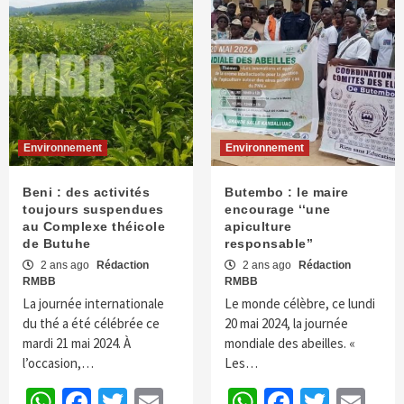
Environnement
Environnement
Beni : des activités
Butembo : le maire
toujours suspendues
encourage ‘‘une
au Complexe théicole
apiculture
de Butuhe
responsable’’
2 ans ago
Rédaction
2 ans ago
Rédaction
RMBB
RMBB
La journée internationale
Le monde célèbre, ce lundi
du thé a été célébrée ce
20 mai 2024, la journée
mardi 21 mai 2024. À
mondiale des abeilles. «
l’occasion,…
Les…
WhatsApp
Facebook
Twitter
Email
WhatsApp
Faceboo
Twitte
Em