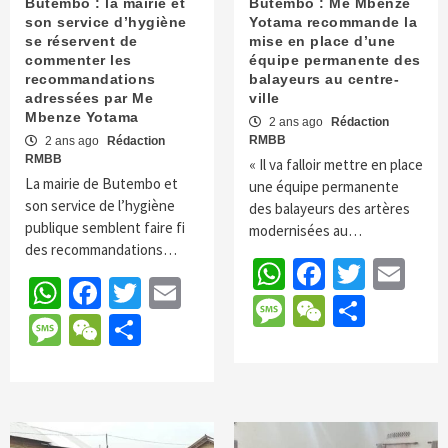
Butembo : la mairie et
Butembo : Me Mbenze
son service d’hygiène
Yotama recommande la
se réservent de
mise en place d’une
commenter les
équipe permanente des
recommandations
balayeurs au centre-
adressées par Me
ville
Mbenze Yotama
2 ans ago
Rédaction
RMBB
2 ans ago
Rédaction
RMBB
« Il va falloir mettre en place
La mairie de Butembo et
une équipe permanente
son service de l’hygiène
des balayeurs des artères
publique semblent faire fi
modernisées au…
des recommandations…
WhatsApp
Faceboo
Twitte
Em
WhatsApp
Facebook
Twitter
Email
Message
WeChat
Parta
Message
WeChat
Partager