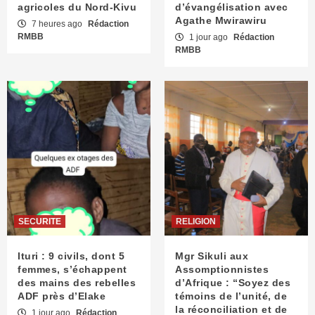
agricoles du Nord-Kivu
d’évangélisation avec
Agathe Mwirawiru
7 heures ago
Rédaction
RMBB
1 jour ago
Rédaction
RMBB
SECURITE
RELIGION
Ituri : 9 civils, dont 5
Mgr Sikuli aux
femmes, s’échappent
Assomptionnistes
des mains des rebelles
d’Afrique : “Soyez des
ADF près d’Elake
témoins de l’unité, de
la réconciliation et de
1 jour ago
Rédaction