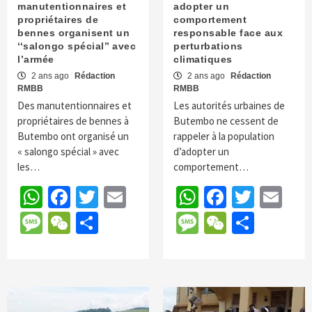
manutentionnaires et
adopter un
propriétaires de
comportement
bennes organisent un
responsable face aux
‘‘salongo spécial’’ avec
perturbations
l’armée
climatiques
2 ans ago
Rédaction
2 ans ago
Rédaction
RMBB
RMBB
Des manutentionnaires et
Les autorités urbaines de
propriétaires de bennes à
Butembo ne cessent de
Butembo ont organisé un
rappeler à la population
« salongo spécial » avec
d’adopter un
les…
comportement…
WhatsApp
Facebook
Twitter
Email
WhatsApp
Faceboo
Twitte
Em
Message
WeChat
Partager
Message
WeChat
Parta