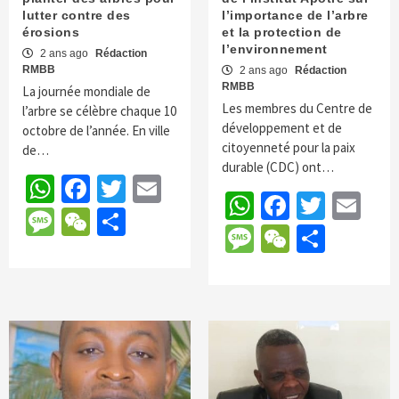
lutter contre des
l’importance de l’arbre
érosions
et la protection de
l’environnement
2 ans ago
Rédaction
RMBB
2 ans ago
Rédaction
RMBB
La journée mondiale de
Les membres du Centre de
l’arbre se célèbre chaque 10
développement et de
octobre de l’année. En ville
citoyenneté pour la paix
de…
durable (CDC) ont…
WhatsApp
Facebook
Twitter
Email
WhatsApp
Faceboo
Twitte
Em
Message
WeChat
Partager
Message
WeChat
Parta