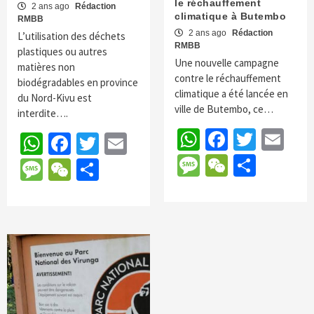
le réchauffement
2 ans ago
Rédaction
climatique à Butembo
RMBB
2 ans ago
Rédaction
L’utilisation des déchets
RMBB
plastiques ou autres
Une nouvelle campagne
matières non
contre le réchauffement
biodégradables en province
climatique a été lancée en
du Nord-Kivu est
ville de Butembo, ce…
interdite….
WhatsApp
Faceboo
Twitte
Em
WhatsApp
Facebook
Twitter
Email
Message
WeChat
Parta
Message
WeChat
Partager