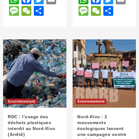
Message
WeChat
Partager
Message
WeChat
Parta
Environnement
Environnement
RDC : l’usage des
Nord-Kivu : 2
déchets plastiques
mouvements
interdit au Nord-Kivu
écologiques lancent
(Arrêté)
une campagne contre