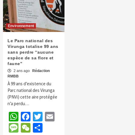
Environnement
Le Parc national des
Virunga totalise 99 ans
sans perdre ‘‘aucune
espèce de sa flore et
faune’’
2 ans ago
Rédaction
RMBB
À 99 ans d’existence du
Parc national des Virunga
(PNVi) cette aire protégée
n’a perdu…
WhatsApp
Facebook
Twitter
Email
Message
WeChat
Partager